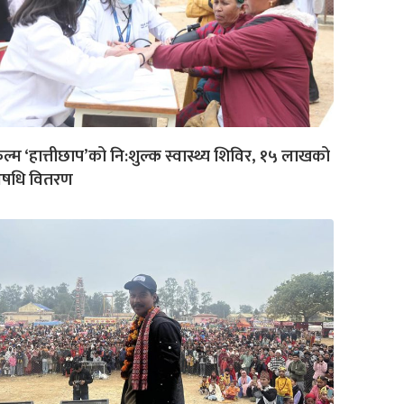
ल्म ‘हात्तीछाप’को नि:शुल्क स्वास्थ्य शिविर, १५ लाखको
षधि वितरण