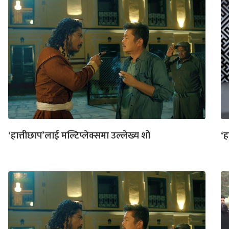
‘हात्तीछाप’लाई मल्टिप्लेक्समा उल्लेख्य शो
‘ह