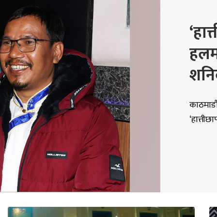
‘हात
हलमा
शनि
काठमाडौं
‘हात्तीछ