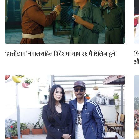
‘हात्तीछाप’ नेपालसहित विदेशमा माघ २६ मै रिलिज हुने
फि
औ