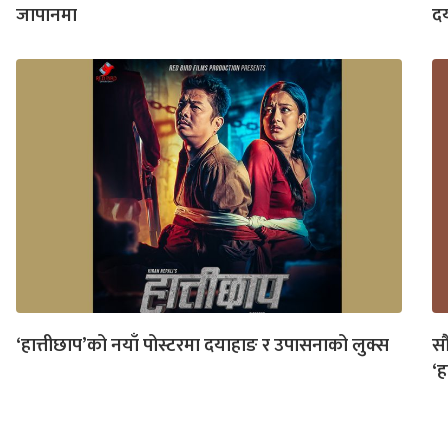
जापानमा
दय
‘हात्तीछाप’को नयाँ पोस्टरमा दयाहाङ र उपासनाको लुक्स
सौ
‘ह