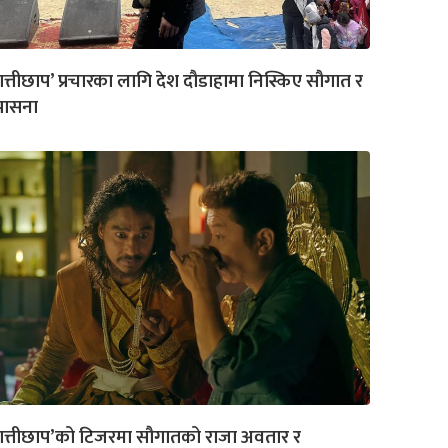
ात्तीछाप’ प्रचारका लागि देश दौडाहामा निस्किए सौगात र
पासना
ात्तीछाप’को टिजरमा सौगातको राजा अवतार र