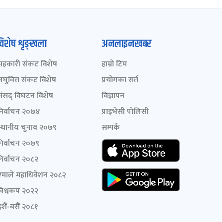
विशेष शृङ्खला
अनलाइनखबर
सहकारी संकट विशेष
हाम्रो टिम
लघुवित्त संकट विशेष
प्रयोगका सर्त
संसद् विघटन विशेष
विज्ञापन
निर्वाचन २०७४
प्राइभेसी पोलिसी
स्थानीय चुनाव २०७९
सम्पर्क
निर्वाचन २०७९
निर्वाचन २०८२
एमाले महाधिवेशन २०८२
विश्वकप २०२२
शैं-बसैं २०८१