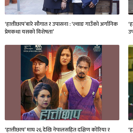
‘हात्तीछाप’बारे सौगात र उपासना : ‘ल्वाङ गाउँको अर्गानिक
‘ह
प्रेमकथा यसको विशेषता’
उ
‘हात्तीछाप’ माघ २६ देखि नेपालसहित दक्षिण कोरिया र
‘ह