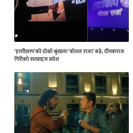
‘हात्तीछाप’को दोस्रो श्रृंखला ‘बोतल राजा’ बन्ने, दीपकराज
गिरीको सरप्राइज प्रवेश