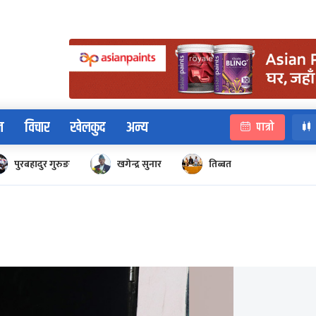
न
विचार
खेलकुद
अन्य
पात्रो
पुरबहादुर गुरुङ
खगेन्द्र सुनार
तिब्बत