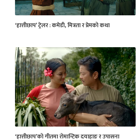
‘हात्तीछाप’ ट्रेलर : कमेडी, मित्रता र प्रेमको कथा
‘हात्तीछाप’को गीतमा रोमान्टिक दयाहाङ र उपासना