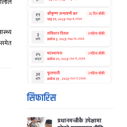
ालीले
श्रीकृष्ण जन्माष्टमी व्रत
२८ दिन बाँकी
१९
-
भाद्र १९, २०८३
Sep 4, 2026
शुक्र
स्थ्य
संविधान दिवस
१ महिना बाँकी
३
-
असोज ३, २०८३
Sep 19, 2026
शनि
 समेत
घटस्थापना
२ महिना बाँकी
२५
-
असोज २५, २०८३
Oct 11, 2026
आइत
फूलपाती
२ महिना बाँकी
३१
-
असोज ३१ , २०८३
Oct 17, 2026
शनि
कार्तिक सङ्क्रान्ति
२ महिना बाँकी
१
सिफारिस
-
कार्तिक १, २०८३
Oct 18, 2026
आइत
महानवमी
२ महिना बाँकी
३
-
कार्तिक ३, २०८३
Oct 20, 2026
मंगल
प्रधानमन्त्रीकै उपेक्षामा