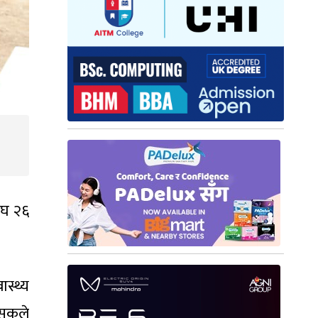
ाघ २६
स्थ्य
्सकले