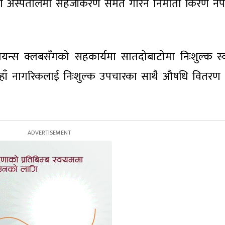
षण अस्पतालमा सहजीकरण समेत गरिने निर्माता किरण नेप
्स क्लबसँगको सहकार्यमा सातदोबाटोमा निःशुल्क स्वा
हाँ नागरिकलाई निःशुल्क उपचारका साथै औषधि वितरण