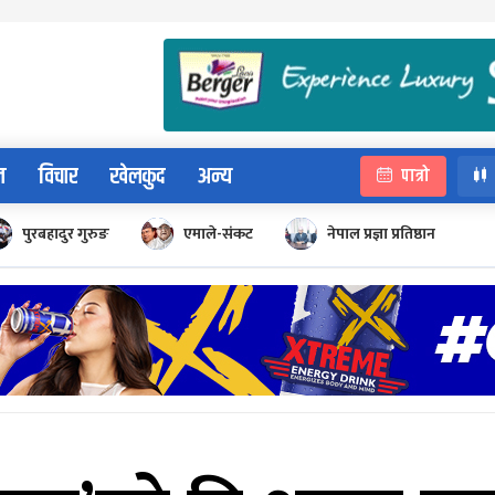
न
विचार
खेलकुद
अन्य
पात्रो
पुरबहादुर गुरुङ
एमाले-संकट
नेपाल प्रज्ञा प्रतिष्ठान