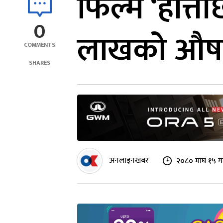
फिल्म ‘हात्त
0
लाखको औष
COMMENTS
SHARES
अनलाइनखबर
२०८० माघ १५ ग