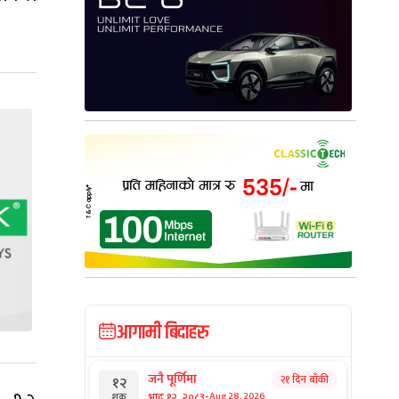
आगामी बिदाहरु
जनै पूर्णिमा
२१ दिन बाँकी
१२
-
भाद्र १२, २०८३
Aug 28, 2026
शुक्र