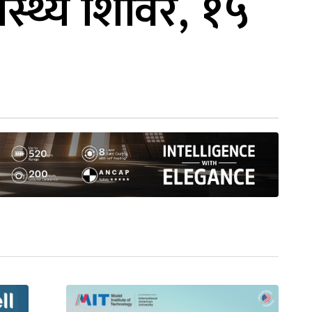
ास्थ्य शिविर, १५