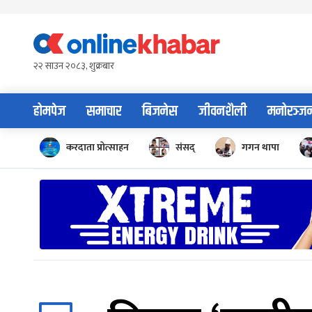
Skip
to
content
२२ साउन २०८३, शुक्रबार
होमपेज
समाचार
बिजनेस
जीवनशैली
मनोरञ्ज
करदाता प्रोत्साहन
संसद्
गगन थापा