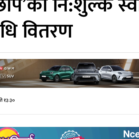
ीछाप’को नि:शुल्क स्व
धि वितरण
ते १३:३०