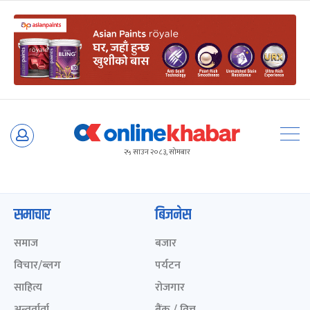
Skip
to
२५ साउन २०८३, सोमबार
content
समाचार
बिजनेस
समाज
बजार
विचार/ब्लग
पर्यटन
साहित्य
रोजगार
अन्तर्वार्ता
बैंक / वित्त