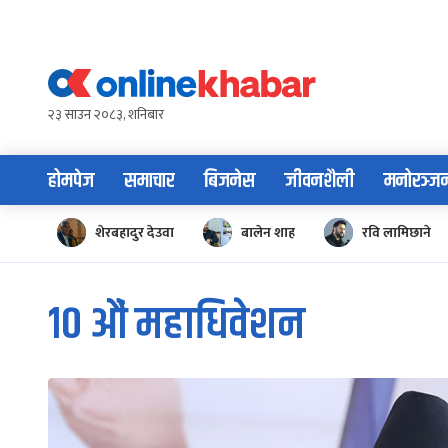
Skip
to
content
२३ साउन २०८३, शनिबार
होमपेज
समाचार
बिजनेस
जीवनशैली
मनोरञ्ज
शेरबहादुर देउवा
बालेन शाह
रवि लामिछाने
१० औं महाधिवेशन