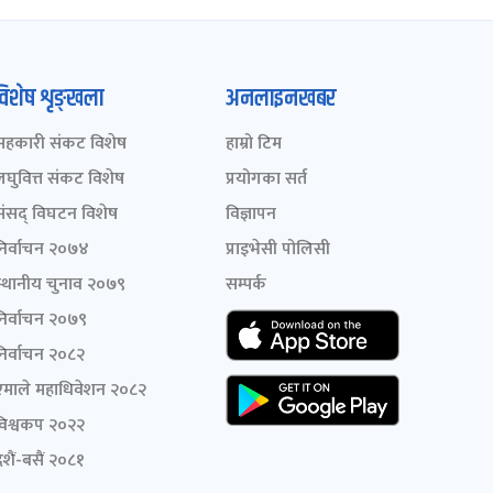
विशेष शृङ्खला
अनलाइनखबर
सहकारी संकट विशेष
हाम्रो टिम
लघुवित्त संकट विशेष
प्रयोगका सर्त
संसद् विघटन विशेष
विज्ञापन
निर्वाचन २०७४
प्राइभेसी पोलिसी
स्थानीय चुनाव २०७९
सम्पर्क
निर्वाचन २०७९
निर्वाचन २०८२
एमाले महाधिवेशन २०८२
विश्वकप २०२२
शैं-बसैं २०८१