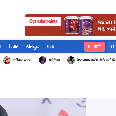
न
विचार
खेलकुद
अन्य
पात्रो
अस्तित्व संकट
अमेरिका
नेपालमण्डलसँग जोडिएको सि