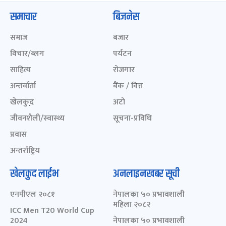
समाचार
बिजनेस
समाज
बजार
विचार/ब्लग
पर्यटन
साहित्य
रोजगार
अन्तर्वार्ता
बैंक / वित्त
खेलकुद़़
अटो
जीवनशैली/स्वास्थ्य
सूचना-प्रविधि
प्रवास
अन्तर्राष्ट्रिय
खेलकुद लाईभ
अनलाइनखबर सूची
एनपीएल २०८१
नेपालका ५० प्रभावशाली
महिला २०८२
ICC Men T20 World Cup
2024
नेपालका ५० प्रभावशाली