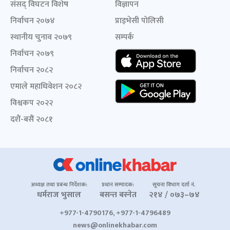
संसद् विघटन विशेष
विज्ञापन
निर्वाचन २०७४
प्राइभेसी पोलिसी
स्थानीय चुनाव २०७९
सम्पर्क
निर्वाचन २०७९
निर्वाचन २०८२
एमाले महाधिवेशन २०८२
विश्वकप २०२२
दशैं-बसैं २०८१
अध्यक्ष तथा प्रबन्ध निर्देशक:
प्रधान सम्पादक:
सूचना विभाग दर्ता नं.
धर्मराज भुसाल
बसन्त बस्नेत
२१४ / ०७३–७४
+977-1-4790176, +977-1-4796489
news@onlinekhabar.com