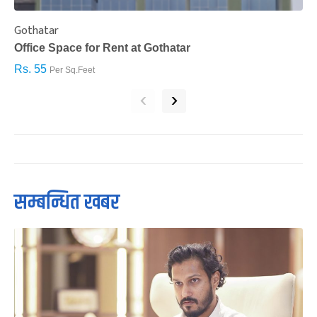
Gothatar
S
Office Space for Rent at Gothatar
H
Rs. 55
R
Per Sq.Feet
‹
›
सम्बन्धित खबर