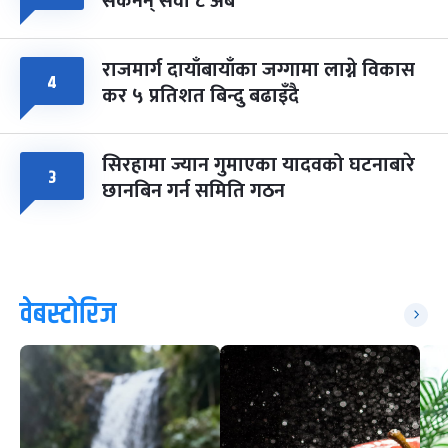
सकेनन् सवा ८ अर्ब
राजमार्ग दायाँबायाँका जग्गामा लाग्ने विकास
४
कर ५ प्रतिशत बिन्दु बढाइँदै
सिरहामा ज्यान गुमाएका यादवको घटनाबारे
३
छानबिन गर्न समिति गठन
वेबस्टोरिज