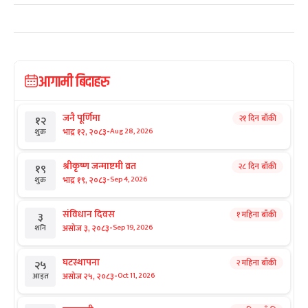
आगामी बिदाहरु
जनै पूर्णिमा
२१ दिन बाँकी
१२
-
भाद्र १२, २०८३
Aug 28, 2026
शुक्र
श्रीकृष्ण जन्माष्टमी व्रत
२८ दिन बाँकी
१९
-
भाद्र १९, २०८३
Sep 4, 2026
शुक्र
संविधान दिवस
१ महिना बाँकी
३
-
असोज ३, २०८३
Sep 19, 2026
शनि
घटस्थापना
२ महिना बाँकी
२५
-
असोज २५, २०८३
Oct 11, 2026
आइत