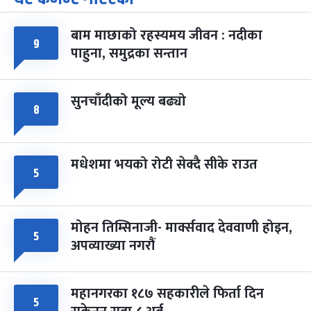
-
चैत्र ७, २०८३
Mar 21, 2027
आइत
बाम माछाको रहस्यमय जीवन : नदीका
फागुपूर्णिमा
९
७ महिना बाँकी
८
पाहुना, समुद्रका सन्तान
-
चैत्र ८, २०८३
Mar 22, 2027
सोम
सुनचाँदीको मूल्य बढ्यो
८
मधेशमा भयको रोटी सेक्दै सीके राउत
५
मोहन तिम्सिनाजी- मार्क्सवाद देववाणी होइन,
५
अपव्याख्या नगरौं
महानगरका १८७ सहकारीले फिर्ता दिन
५