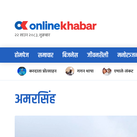
Skip
to
content
२२ साउन २०८३, शुक्रबार
होमपेज
समाचार
बिजनेस
जीवनशैली
मनोरञ्ज
करदाता प्रोत्साहन
गगन थापा
एमाले-संकट
अमरसिंह