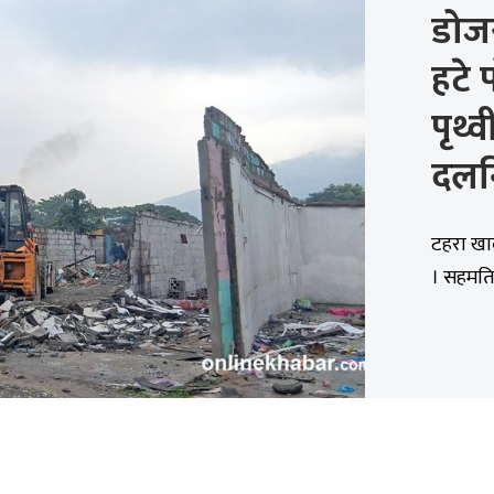
डोजर
हटे
पृथ्
दलन
टहरा खा
। सहमतिअ