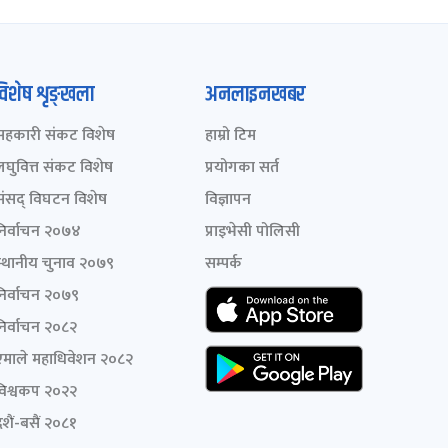
विशेष शृङ्खला
अनलाइनखबर
सहकारी संकट विशेष
हाम्रो टिम
लघुवित्त संकट विशेष
प्रयोगका सर्त
संसद् विघटन विशेष
विज्ञापन
निर्वाचन २०७४
प्राइभेसी पोलिसी
स्थानीय चुनाव २०७९
सम्पर्क
निर्वाचन २०७९
निर्वाचन २०८२
एमाले महाधिवेशन २०८२
विश्वकप २०२२
शैं-बसैं २०८१