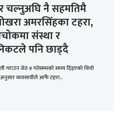
 चल्नुअघि नै सहमतिमै
 पोखरा अमरसिंहका टहरा,
वीचोकमा संस्था र
िकटले पनि छाड्दै
ली गराउन जेठ ४ गतेसम्मको समय दिइएको थियो
नुसार व्यवसायीले आफैं टहरा...