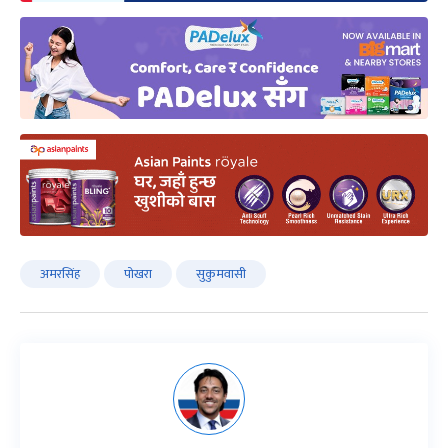
अमरसिंह
पोखरा
सुकुमवासी