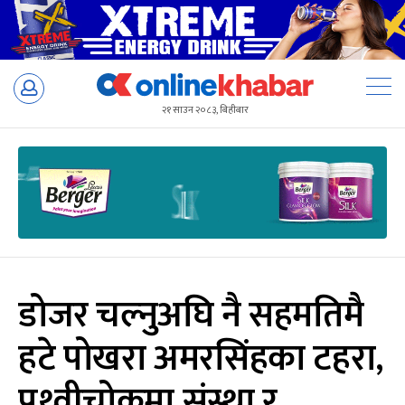
Skip
to
२१ साउन २०८३, बिहीबार
content
डोजर चल्नुअघि नै सहमतिमै
हटे पोखरा अमरसिंहका टहरा,
पृथ्वीचोकमा संस्था र