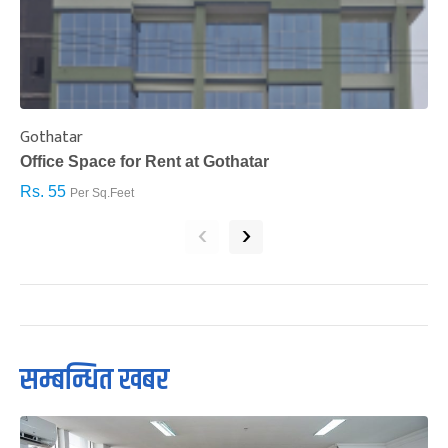
Gothatar
S
Office Space for Rent at Gothatar
H
Rs. 55
R
Per Sq.Feet
‹
›
सम्बन्धित खबर