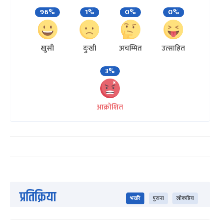
96%
1%
0%
0%
खुसी
दुःखी
अचम्मित
उत्साहित
3%
आक्रोशित
प्रतिक्रिया
भर्खरै
पुराना
लोकप्रिय