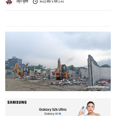
अमृत सुवेदी
२०८३ जेठ ५ गते ८:०८