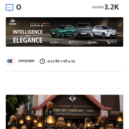
0
3.2K
SHARES
अनलाइनखबर
२०८३ जेठ ५ गते ७:४६