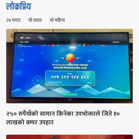
लोकप्रिय
२४ घण्टा
यो साता
यो महिना
२५० रुपैयाँको सामान किनेका उपभोक्ताले जिते १०
लाखको बम्पर उपहार