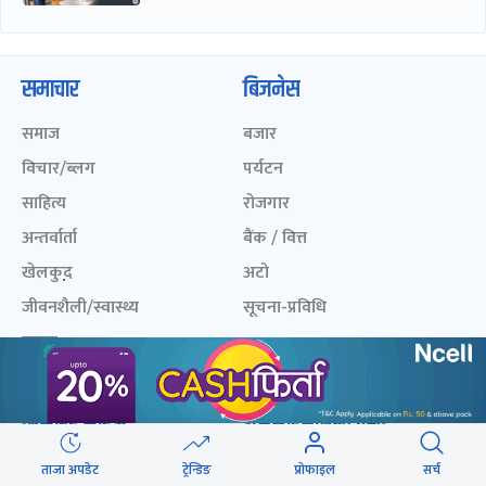
समाचार
बिजनेस
समाज
बजार
विचार/ब्लग
पर्यटन
साहित्य
रोजगार
अन्तर्वार्ता
बैंक / वित्त
खेलकुद़़
अटो
जीवनशैली/स्वास्थ्य
सूचना-प्रविधि
प्रवास
अन्तर्राष्ट्रिय
खेलकुद लाईभ
अनलाइनखबर सूची
एनपीएल २०८१
नेपालका ५० प्रभावशाली
ताजा अपडेट
ट्रेन्डिङ
प्रोफाइल
सर्च