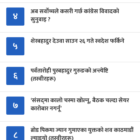
अब सर्वोच्चले कसरी गर्छ कांग्रेस विवादको
४
सुनुवाइ ?
शेरबहादुर देउवा साउन २६ गते स्वदेश फर्किने
५
पर्वतारोही पुरबहादुर गुरुङको अन्त्येष्टि
६
(तस्वीरहरू)
‘संसद्‍मा कालो चस्मा खोल्नू, बैठक चल्दा सेयर
७
कारोबार नगर्नू’
ब्रोड पिकमा ज्यान गुमाएका युक्तको शव काठमाडौं
८
ल्याइयो (तस्वीरहरू)