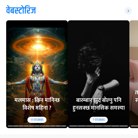
वेबस्टोरिज
त
मलमास : किन मानिन्छ
बारम्बार झुट बोल्नु पनि
स
विशेष महिना ?
हुनसक्छ मानसिक समस्या
11
STORIES
7
STORIES