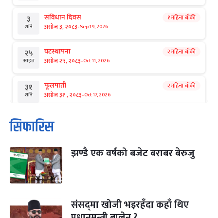
संविधान दिवस
१ महिना बाँकी
३
-
असोज ३, २०८३
Sep 19, 2026
शनि
घटस्थापना
२ महिना बाँकी
२५
-
असोज २५, २०८३
Oct 11, 2026
आइत
फूलपाती
२ महिना बाँकी
३१
-
असोज ३१ , २०८३
Oct 17, 2026
शनि
कार्तिक सङ्क्रान्ति
२ महिना बाँकी
१
सिफारिस
-
कार्तिक १, २०८३
Oct 18, 2026
आइत
झण्डै एक वर्षको बजेट बराबर बेरुजु
महानवमी
२ महिना बाँकी
३
-
कार्तिक ३, २०८३
Oct 20, 2026
मंगल
विजयादशमी
२ महिना बाँकी
४
-
कार्तिक ४, २०८३
Oct 21, 2026
बुध
संसद्‌मा खोजी भइरहँदा कहाँ थिए
प्रधानमन्त्री बालेन ?