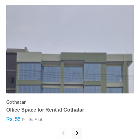
Gothatar
S
Office Space for Rent at Gothatar
H
Rs. 55
R
Per Sq.Feet
‹
›