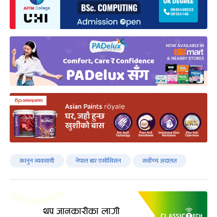
कानुन व्यवसायी
नेपाल बार एसोसिसन
सर्वोच्‍च अदालत