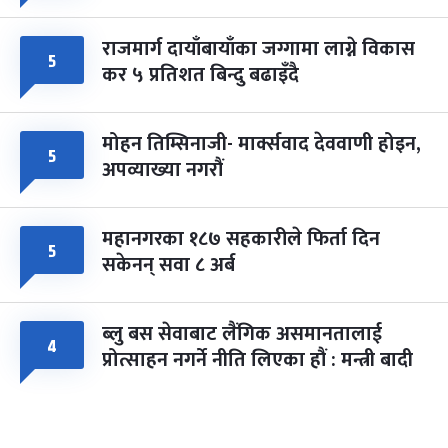
राजमार्ग दायाँबायाँका जग्गामा लाग्ने विकास
५
कर ५ प्रतिशत बिन्दु बढाइँदै
मोहन तिम्सिनाजी- मार्क्सवाद देववाणी होइन,
५
अपव्याख्या नगरौं
महानगरका १८७ सहकारीले फिर्ता दिन
५
सकेनन् सवा ८ अर्ब
ब्लु बस सेवाबाट लैंगिक असमानतालाई
४
प्रोत्साहन नगर्ने नीति लिएका हौं : मन्त्री बादी