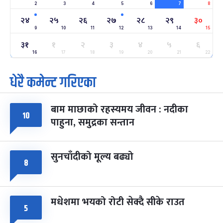
2
3
4
5
6
7
8
अन्तराष्ट्रिय नारी दिवस
७ महिना बाँकी
२४
२४
२५
२६
२७
२८
२९
३०
-
फाल्गुन २४, २०८३
Mar 8, 2027
सोम
9
10
11
12
13
14
15
३१
१
२
३
४
५
६
ग्याल्पो ल्होसार
७ महिना बाँकी
२५
-
16
17
18
19
20
21
22
फाल्गुन २५, २०८३
Mar 9, 2027
मंगल
धेरै कमेन्ट गरिएका
पूर्णिमा व्रत
७ महिना बाँकी
७
-
चैत्र ७, २०८३
Mar 21, 2027
आइत
बाम माछाको रहस्यमय जीवन : नदीका
१०
फागुपूर्णिमा
७ महिना बाँकी
८
पाहुना, समुद्रका सन्तान
-
चैत्र ८, २०८३
Mar 22, 2027
सोम
सुनचाँदीको मूल्य बढ्यो
८
मधेशमा भयको रोटी सेक्दै सीके राउत
५