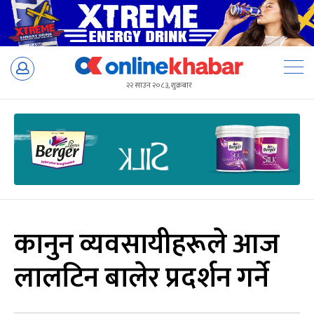
Skip
to
२२ साउन २०८३, शुक्रबार
content
कानुन व्यवसायीहरूले आज
लालटिन बालेर प्रदर्शन गर्ने