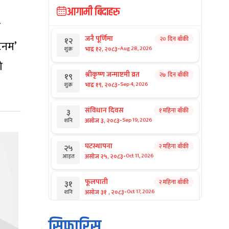
आगामी बिदाहरु
ा
जनै पूर्णिमा
२० दिन बाँकी
१२
टिनम’
-
भाद्र १२, २०८३
Aug 28, 2026
शुक्र
ो
श्रीकृष्ण जन्माष्टमी व्रत
२७ दिन बाँकी
१९
-
भाद्र १९, २०८३
Sep 4, 2026
शुक्र
संविधान दिवस
१ महिना बाँकी
३
-
असोज ३, २०८३
Sep 19, 2026
शनि
घटस्थापना
२ महिना बाँकी
२५
-
असोज २५, २०८३
Oct 11, 2026
आइत
फूलपाती
२ महिना बाँकी
३१
-
असोज ३१ , २०८३
Oct 17, 2026
शनि
कार्तिक सङ्क्रान्ति
२ महिना बाँकी
१
सिफारिस
-
कार्तिक १, २०८३
Oct 18, 2026
आइत