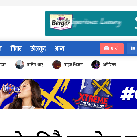
न
विचार
खेलकुद
अन्य
पात्रो
िष्ठान
बालेन शाह
नाइट भिजन
अमेरिका