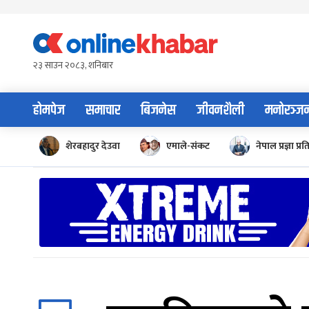
Skip
to
content
२३ साउन २०८३, शनिबार
होमपेज
समाचार
बिजनेस
जीवनशैली
मनोरञ्ज
शेरबहादुर देउवा
एमाले-संकट
नेपाल प्रज्ञा प्रत