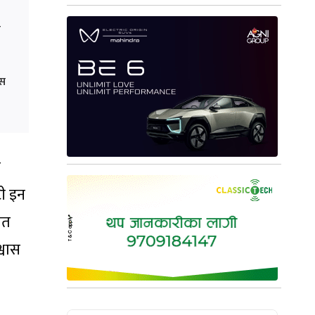
ा
ास
य
टी इन
गत
्वास