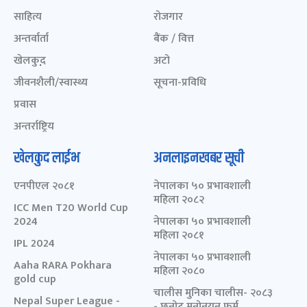
साहित्य
रोजगार
अन्तर्वार्ता
बैंक / वित्त
खेलकुद़़
अटो
जीवनशैली/स्वास्थ्य
सूचना-प्रविधि
प्रवास
अन्तर्राष्ट्रिय
खेलकुद लाईभ
अनलाइनखबर सूची
एनपीएल २०८१
नेपालका ५० प्रभावशाली
महिला २०८२
ICC Men T20 World Cup
2024
नेपालका ५० प्रभावशाली
महिला २०८१
IPL 2024
नेपालका ५० प्रभावशाली
Aaha RARA Pokhara
महिला २०८०
gold cup
चालीस मुनिका चालीस- २०८३
Nepal Super League -
- छनोट मनोनयन फर्म