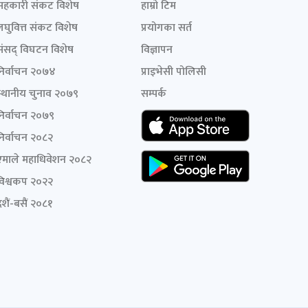
सहकारी संकट विशेष
हाम्रो टिम
लघुवित्त संकट विशेष
प्रयोगका सर्त
संसद् विघटन विशेष
विज्ञापन
निर्वाचन २०७४
प्राइभेसी पोलिसी
स्थानीय चुनाव २०७९
सम्पर्क
निर्वाचन २०७९
निर्वाचन २०८२
एमाले महाधिवेशन २०८२
विश्वकप २०२२
शैं-बसैं २०८१