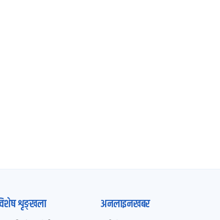
विशेष शृङ्खला
अनलाइनखबर