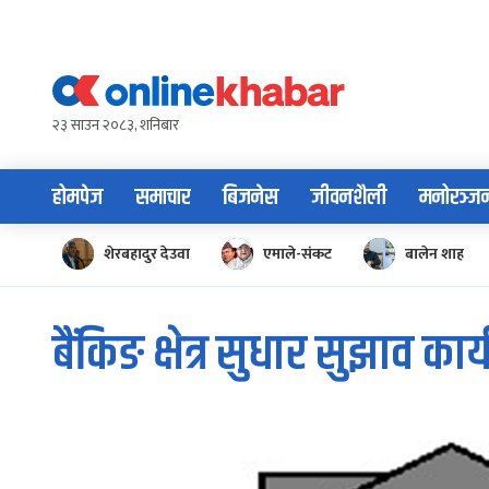
Skip
to
content
२३ साउन २०८३, शनिबार
होमपेज
समाचार
बिजनेस
जीवनशैली
मनोरञ्ज
शेरबहादुर देउवा
एमाले-संकट
बालेन शाह
बैंकिङ क्षेत्र सुधार सुझाव कार