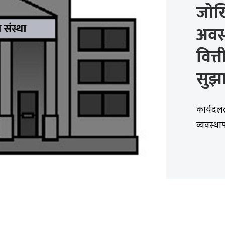
जोखि
अवस
वित्
सुझ
कार्यदलल
व्यवस्था