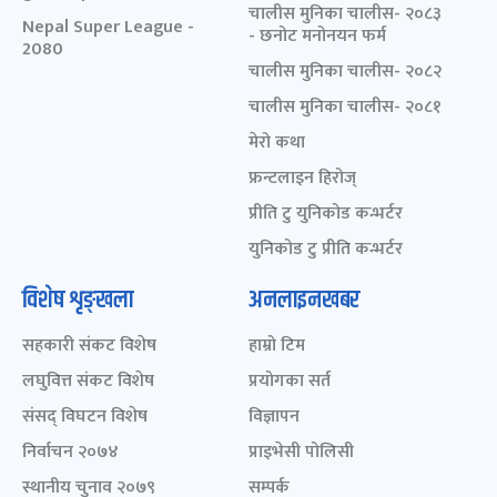
चालीस मुनिका चालीस- २०८३
Nepal Super League -
- छनोट मनोनयन फर्म
2080
चालीस मुनिका चालीस- २०८२
चालीस मुनिका चालीस- २०८१
मेरो कथा
फ्रन्टलाइन हिरोज्
प्रीति टु युनिकोड कन्भर्टर
युनिकोड टु प्रीति कन्भर्टर
विशेष शृङ्खला
अनलाइनखबर
सहकारी संकट विशेष
हाम्रो टिम
लघुवित्त संकट विशेष
प्रयोगका सर्त
संसद् विघटन विशेष
विज्ञापन
निर्वाचन २०७४
प्राइभेसी पोलिसी
स्थानीय चुनाव २०७९
सम्पर्क