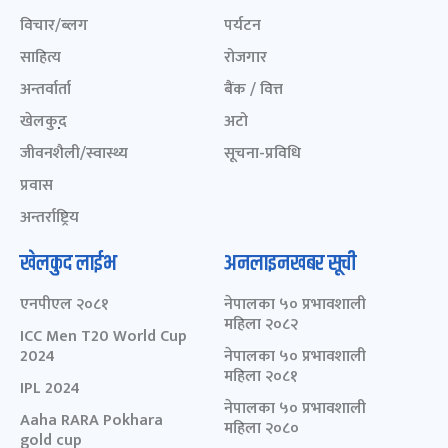
विचार/ब्लग
पर्यटन
साहित्य
रोजगार
अन्तर्वार्ता
बैंक / वित्त
खेलकुद़़
अटो
जीवनशैली/स्वास्थ्य
सूचना-प्रविधि
प्रवास
अन्तर्राष्ट्रिय
खेलकुद लाईभ
अनलाइनखबर सूची
एनपीएल २०८१
नेपालका ५० प्रभावशाली
महिला २०८२
ICC Men T20 World Cup
2024
नेपालका ५० प्रभावशाली
महिला २०८१
IPL 2024
नेपालका ५० प्रभावशाली
Aaha RARA Pokhara
महिला २०८०
gold cup