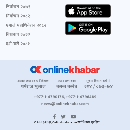
निर्वाचन २०७९
निर्वाचन २०८२
एमाले महाधिवेशन २०८२
विश्वकप २०२२
दशैं-बसैं २०८१
अध्यक्ष तथा प्रबन्ध निर्देशक:
प्रधान सम्पादक:
सूचना विभाग दर्ता नं.
धर्मराज भुसाल
बसन्त बस्नेत
२१४ / ०७३–७४
+977-1-4790176, +977-1-4796489
news@onlinekhabar.com
© २००६-२०२६ Onlinekhabar.com सर्वाधिकार सुरक्षित