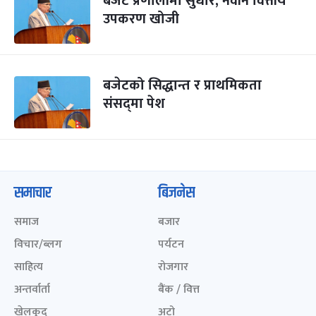
बजेट प्रणालीमा सुधार, नवीन वित्तीय
उपकरण खोजी
बजेटको सिद्धान्त र प्राथमिकता
संसद्‌मा पेश
समाचार
बिजनेस
समाज
बजार
विचार/ब्लग
पर्यटन
साहित्य
रोजगार
अन्तर्वार्ता
बैंक / वित्त
खेलकुद़़
अटो