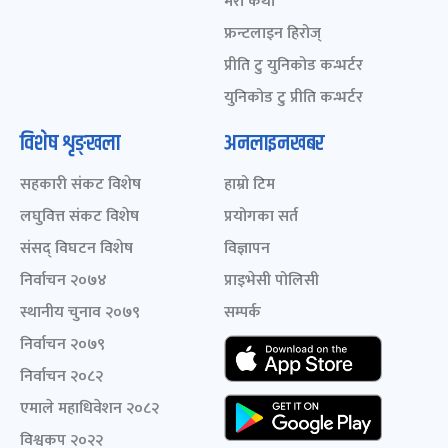
मेरो कथा
फ्रन्टलाइन हिरोज्
प्रीति टु युनिकोड कन्भर्टर
युनिकोड टु प्रीति कन्भर्टर
विशेष शृङ्खला
अनलाइनखबर
सहकारी संकट विशेष
हाम्रो टिम
लघुवित्त संकट विशेष
प्रयोगका सर्त
संसद् विघटन विशेष
विज्ञापन
निर्वाचन २०७४
प्राइभेसी पोलिसी
स्थानीय चुनाव २०७९
सम्पर्क
निर्वाचन २०७९
निर्वाचन २०८२
एमाले महाधिवेशन २०८२
विश्वकप २०२२