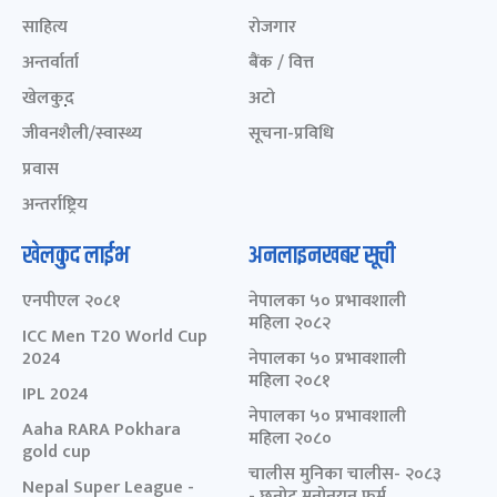
साहित्य
रोजगार
अन्तर्वार्ता
बैंक / वित्त
खेलकुद़़
अटो
जीवनशैली/स्वास्थ्य
सूचना-प्रविधि
प्रवास
अन्तर्राष्ट्रिय
खेलकुद लाईभ
अनलाइनखबर सूची
एनपीएल २०८१
नेपालका ५० प्रभावशाली
महिला २०८२
ICC Men T20 World Cup
2024
नेपालका ५० प्रभावशाली
महिला २०८१
IPL 2024
नेपालका ५० प्रभावशाली
Aaha RARA Pokhara
महिला २०८०
gold cup
चालीस मुनिका चालीस- २०८३
Nepal Super League -
- छनोट मनोनयन फर्म