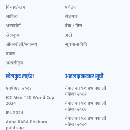
विचार/ब्लग
पर्यटन
साहित्य
रोजगार
अन्तर्वार्ता
बैंक / वित्त
खेलकुद़़
अटो
जीवनशैली/स्वास्थ्य
सूचना-प्रविधि
प्रवास
अन्तर्राष्ट्रिय
खेलकुद लाईभ
अनलाइनखबर सूची
एनपीएल २०८१
नेपालका ५० प्रभावशाली
महिला २०८२
ICC Men T20 World Cup
2024
नेपालका ५० प्रभावशाली
महिला २०८१
IPL 2024
नेपालका ५० प्रभावशाली
Aaha RARA Pokhara
महिला २०८०
gold cup