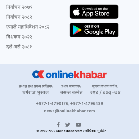
निर्वाचन २०७९
निर्वाचन २०८२
एमाले महाधिवेशन २०८२
विश्वकप २०२२
दशैं-बसैं २०८१
अध्यक्ष तथा प्रबन्ध निर्देशक:
प्रधान सम्पादक:
सूचना विभाग दर्ता नं.
धर्मराज भुसाल
बसन्त बस्नेत
२१४ / ०७३–७४
+977-1-4790176, +977-1-4796489
news@onlinekhabar.com
© २००६-२०२६ Onlinekhabar.com सर्वाधिकार सुरक्षित