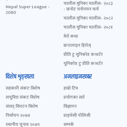
चालीस मुनिका चालीस- २०८३
Nepal Super League -
- छनोट मनोनयन फर्म
2080
चालीस मुनिका चालीस- २०८२
चालीस मुनिका चालीस- २०८१
मेरो कथा
फ्रन्टलाइन हिरोज्
प्रीति टु युनिकोड कन्भर्टर
युनिकोड टु प्रीति कन्भर्टर
विशेष शृङ्खला
अनलाइनखबर
सहकारी संकट विशेष
हाम्रो टिम
लघुवित्त संकट विशेष
प्रयोगका सर्त
संसद् विघटन विशेष
विज्ञापन
निर्वाचन २०७४
प्राइभेसी पोलिसी
स्थानीय चुनाव २०७९
सम्पर्क