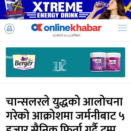
Skip
to
२३ साउन २०८३, शनिबार
content
चान्सलरले युद्धको आलोचना
गरेको आक्रोशमा जर्मनीबाट ५
हजार सैनिक फिर्ता गर्दै ट्रम्प