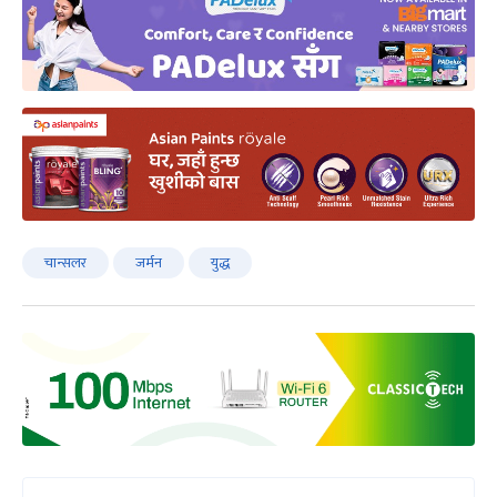
चान्सलर
जर्मन
युद्ध