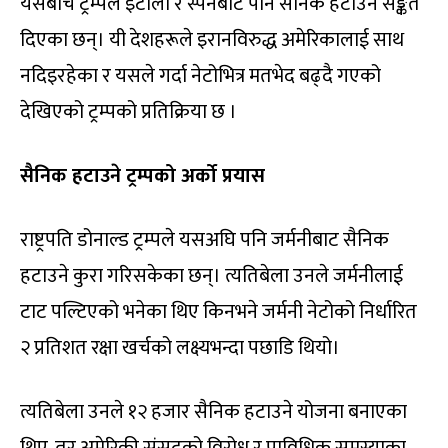
यसैबीच ट्रम्पले इटाली र स्पेनबाट पनि सैनिक हटाउने सङ्केत
दिएका छन्। यी देशहरूले इरानविरुद्ध अमेरिकालाई साथ
नदिइरहेका र यसले गर्दा नेटोभित्र मतभेद बढ्दै गएको
देखिएको ट्रम्पको प्रतिक्रिया छ ।
सैनिक हटाउने ट्रम्पको अर्को प्रयास
राष्ट्रपति डोनाल्ड ट्रम्पले यसअघि पनि जर्मनीबाट सैनिक
हटाउने कुरा गरिसकेका छन्। त्यतिबेला उनले जर्मनीलाई
टाट पल्टिएको भनेका थिए किनभने जर्मनी नेटोको निर्धारित
२ प्रतिशत रक्षा खर्चको लक्ष्यभन्दा पछाडि थियो।
त्यतिबेला उनले १२ हजार सैनिक हटाउने योजना बनाएका
थिए, तर अमेरिकी संसद्को विरोध र प्राविधिक समस्याका