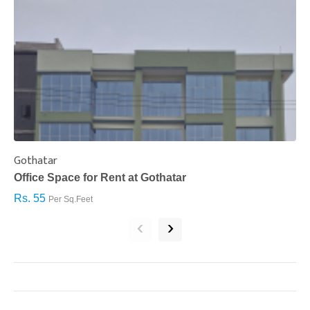
Gothatar
S
Office Space for Rent at Gothatar
H
Rs. 55
R
Per Sq.Feet
‹
›