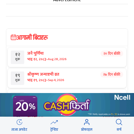
आगामी बिदाहरु
जनै पूर्णिमा
२० दिन बाँकी
१२
-
भाद्र १२, २०८३
Aug 28, 2026
शुक्र
श्रीकृष्ण जन्माष्टमी व्रत
२७ दिन बाँकी
१९
-
भाद्र १९, २०८३
Sep 4, 2026
शुक्र
संविधान दिवस
१ महिना बाँकी
३
-
असोज ३, २०८३
Sep 19, 2026
शनि
घटस्थापना
२ महिना बाँकी
२५
-
असोज २५, २०८३
Oct 11, 2026
आइत
ताजा अपडेट
ट्रेन्डिङ
प्रोफाइल
सर्च