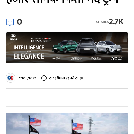
0
2.7K
SHARES
अनलाइनखबर
२०८३ वैशाख १९ गते २०:३०