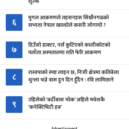
शुल्क
मुगल आक्रमणले तहसनहस सिम्रौनगढको
६
सभ्यता नेपाल खाल्डोले कसरी जोगायो ?
दिउँसो डाक्टर, नर्स कुटिएको कालीकोटको
७
पलाँता अस्पतालमा राति फेरि आक्रमण
रास्वपाको स्पष्ट लाइन छ, निजी क्षेत्रमा कतिबेला
८
थुन्ला भन्ने त्रास हुन दिन हुँदैन : रवि लामिछाने
उहिलेको ‘बर्दीबास चोक’ अहिले मधेशकै
९
‘कनेक्टिभिटी हब’
Advertisment