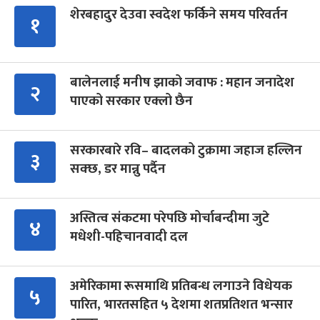
शेरबहादुर देउवा स्वदेश फर्किने समय परिवर्तन
१
बालेनलाई मनीष झाको जवाफ : महान जनादेश
२
पाएको सरकार एक्लो छैन
सरकारबारे रवि– बादलको टुक्रामा जहाज हल्लिन
३
सक्छ, डर मान्नु पर्दैन
अस्तित्व संकटमा परेपछि मोर्चाबन्दीमा जुटे
४
मधेशी-पहिचानवादी दल
अमेरिकामा रूसमाथि प्रतिबन्ध लगाउने विधेयक
५
पारित, भारतसहित ५ देशमा शतप्रतिशत भन्सार