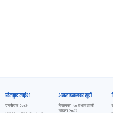
खेलकुद लाईभ
अनलाइनखबर सूची
एनपीएल २०८१
नेपालका ५० प्रभावशाली
महिला २०८२