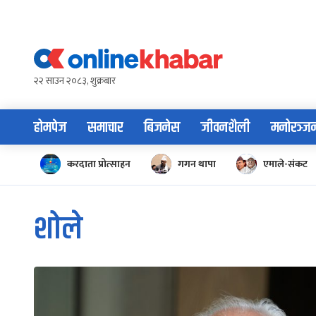
Skip
to
content
२२ साउन २०८३, शुक्रबार
होमपेज
समाचार
बिजनेस
जीवनशैली
मनोरञ्ज
करदाता प्रोत्साहन
गगन थापा
एमाले-संकट
शोले