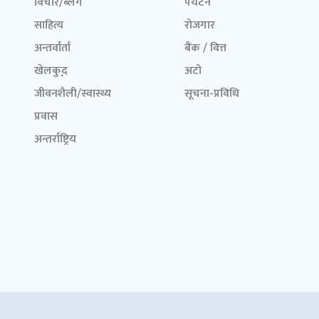
विचार/ब्लग
पर्यटन
साहित्य
रोजगार
अन्तर्वार्ता
बैंक / वित्त
खेलकुद़़
अटो
जीवनशैली/स्वास्थ्य
सूचना-प्रविधि
प्रवास
अन्तर्राष्ट्रिय