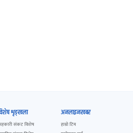
विशेष शृङ्खला
अनलाइनखबर
सहकारी संकट विशेष
हाम्रो टिम