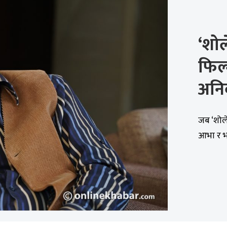
‘शोल
फिल्
अनिव
जब ‘शोल
आभा र भ