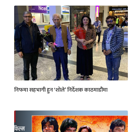
निफमा सहभागी हुन ‘शोले’ निर्देशक काठमाडौंमा