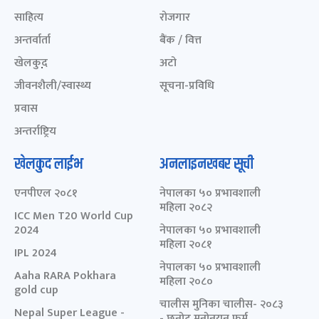
साहित्य
रोजगार
अन्तर्वार्ता
बैंक / वित्त
खेलकुद़़
अटो
जीवनशैली/स्वास्थ्य
सूचना-प्रविधि
प्रवास
अन्तर्राष्ट्रिय
खेलकुद लाईभ
अनलाइनखबर सूची
एनपीएल २०८१
नेपालका ५० प्रभावशाली
महिला २०८२
ICC Men T20 World Cup
2024
नेपालका ५० प्रभावशाली
महिला २०८१
IPL 2024
नेपालका ५० प्रभावशाली
Aaha RARA Pokhara
महिला २०८०
gold cup
चालीस मुनिका चालीस- २०८३
Nepal Super League -
- छनोट मनोनयन फर्म