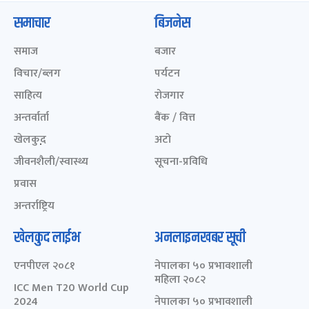
समाचार
बिजनेस
समाज
बजार
विचार/ब्लग
पर्यटन
साहित्य
रोजगार
अन्तर्वार्ता
बैंक / वित्त
खेलकुद़़
अटो
जीवनशैली/स्वास्थ्य
सूचना-प्रविधि
प्रवास
अन्तर्राष्ट्रिय
खेलकुद लाईभ
अनलाइनखबर सूची
एनपीएल २०८१
नेपालका ५० प्रभावशाली
महिला २०८२
ICC Men T20 World Cup
2024
नेपालका ५० प्रभावशाली