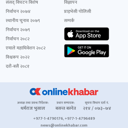
संसद् विघटन विशेष
विज्ञापन
निर्वाचन २०७४
प्राइभेसी पोलिसी
स्थानीय चुनाव २०७९
सम्पर्क
निर्वाचन २०७९
निर्वाचन २०८२
एमाले महाधिवेशन २०८२
विश्वकप २०२२
दशैं-बसैं २०८१
अध्यक्ष तथा प्रबन्ध निर्देशक:
प्रधान सम्पादक:
सूचना विभाग दर्ता नं.
धर्मराज भुसाल
बसन्त बस्नेत
२१४ / ०७३–७४
+977-1-4790176, +977-1-4796489
news@onlinekhabar.com