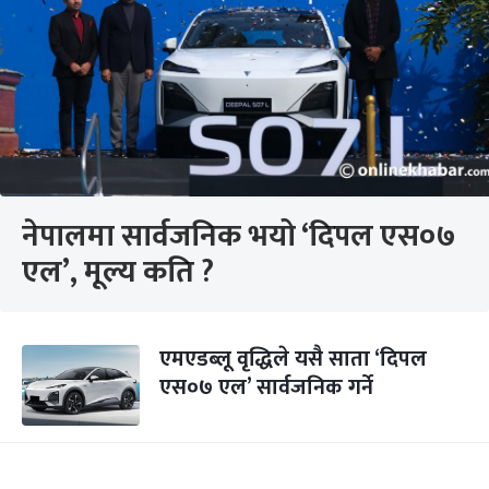
नेपालमा सार्वजनिक भयो ‘दिपल एस०७
एल’, मूल्य कति ?
एमएडब्लू वृद्धिले यसै साता ‘दिपल
एस०७ एल’ सार्वजनिक गर्ने