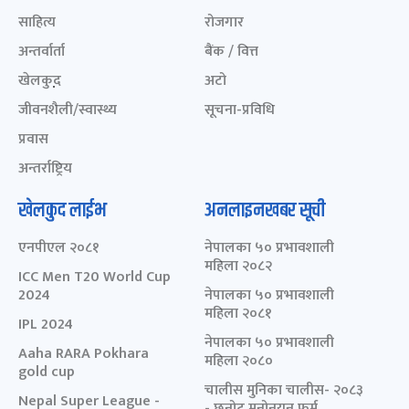
साहित्य
रोजगार
अन्तर्वार्ता
बैंक / वित्त
खेलकुद़़
अटो
जीवनशैली/स्वास्थ्य
सूचना-प्रविधि
प्रवास
अन्तर्राष्ट्रिय
खेलकुद लाईभ
अनलाइनखबर सूची
एनपीएल २०८१
नेपालका ५० प्रभावशाली
महिला २०८२
ICC Men T20 World Cup
2024
नेपालका ५० प्रभावशाली
महिला २०८१
IPL 2024
नेपालका ५० प्रभावशाली
Aaha RARA Pokhara
महिला २०८०
gold cup
चालीस मुनिका चालीस- २०८३
Nepal Super League -
- छनोट मनोनयन फर्म