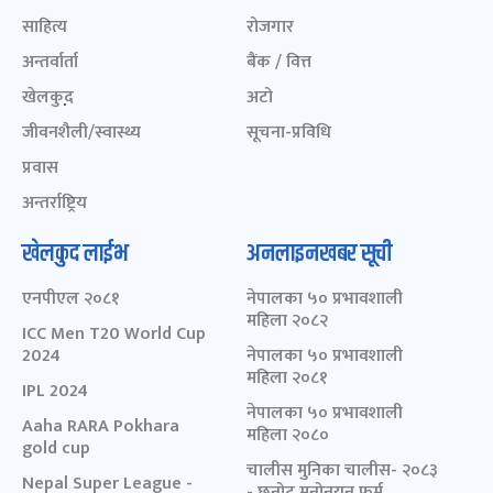
साहित्य
रोजगार
अन्तर्वार्ता
बैंक / वित्त
खेलकुद़़
अटो
जीवनशैली/स्वास्थ्य
सूचना-प्रविधि
प्रवास
अन्तर्राष्ट्रिय
खेलकुद लाईभ
अनलाइनखबर सूची
एनपीएल २०८१
नेपालका ५० प्रभावशाली
महिला २०८२
ICC Men T20 World Cup
2024
नेपालका ५० प्रभावशाली
महिला २०८१
IPL 2024
नेपालका ५० प्रभावशाली
Aaha RARA Pokhara
महिला २०८०
gold cup
चालीस मुनिका चालीस- २०८३
Nepal Super League -
- छनोट मनोनयन फर्म