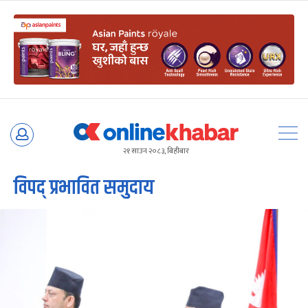
Skip
to
२१ साउन २०८३, बिहीबार
content
विपद् प्रभावित समुदाय