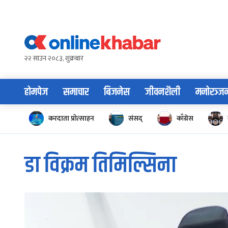
Skip
to
content
२२ साउन २०८३, शुक्रबार
होमपेज
समाचार
बिजनेस
जीवनशैली
मनोरञ्ज
करदाता प्रोत्साहन
संसद्
काँग्रेस
डा विक्रम तिमिल्सिना