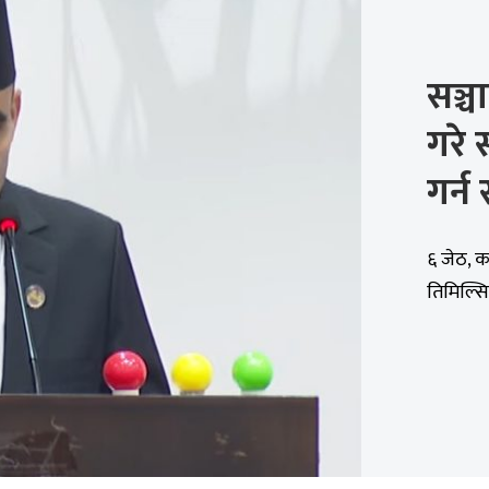
सञ्
गरे 
गर्न 
६ जेठ, का
तिमिल्सिना