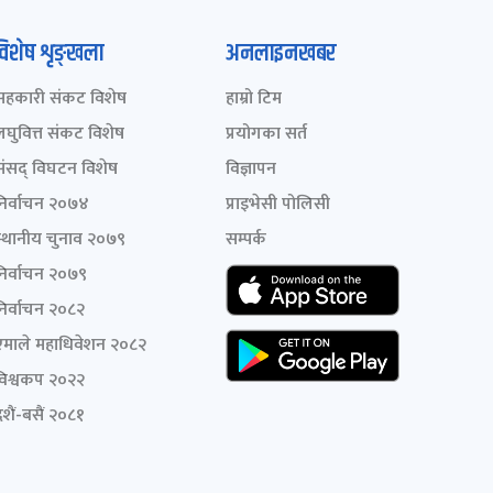
विशेष शृङ्खला
अनलाइनखबर
सहकारी संकट विशेष
हाम्रो टिम
लघुवित्त संकट विशेष
प्रयोगका सर्त
संसद् विघटन विशेष
विज्ञापन
निर्वाचन २०७४
प्राइभेसी पोलिसी
स्थानीय चुनाव २०७९
सम्पर्क
निर्वाचन २०७९
निर्वाचन २०८२
एमाले महाधिवेशन २०८२
विश्वकप २०२२
शैं-बसैं २०८१