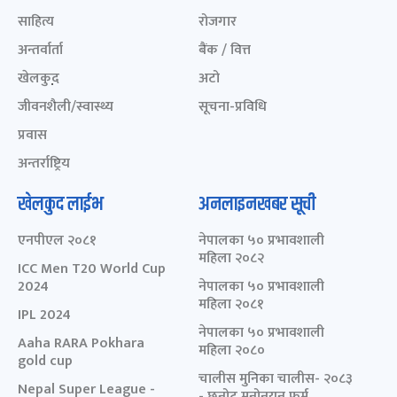
साहित्य
रोजगार
अन्तर्वार्ता
बैंक / वित्त
खेलकुद़़
अटो
जीवनशैली/स्वास्थ्य
सूचना-प्रविधि
प्रवास
अन्तर्राष्ट्रिय
खेलकुद लाईभ
अनलाइनखबर सूची
एनपीएल २०८१
नेपालका ५० प्रभावशाली
महिला २०८२
ICC Men T20 World Cup
2024
नेपालका ५० प्रभावशाली
महिला २०८१
IPL 2024
नेपालका ५० प्रभावशाली
Aaha RARA Pokhara
महिला २०८०
gold cup
चालीस मुनिका चालीस- २०८३
Nepal Super League -
- छनोट मनोनयन फर्म