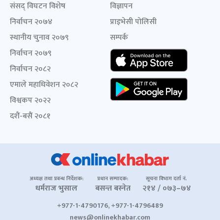
संसद् विघटन विशेष
विज्ञापन
निर्वाचन २०७४
प्राइभेसी पोलिसी
स्थानीय चुनाव २०७९
सम्पर्क
निर्वाचन २०७९
निर्वाचन २०८२
एमाले महाधिवेशन २०८२
विश्वकप २०२२
दशैं-बसैं २०८१
अध्यक्ष तथा प्रबन्ध निर्देशक:
प्रधान सम्पादक:
सूचना विभाग दर्ता नं.
धर्मराज भुसाल
बसन्त बस्नेत
२१४ / ०७३–७४
+977-1-4790176, +977-1-4796489
news@onlinekhabar.com