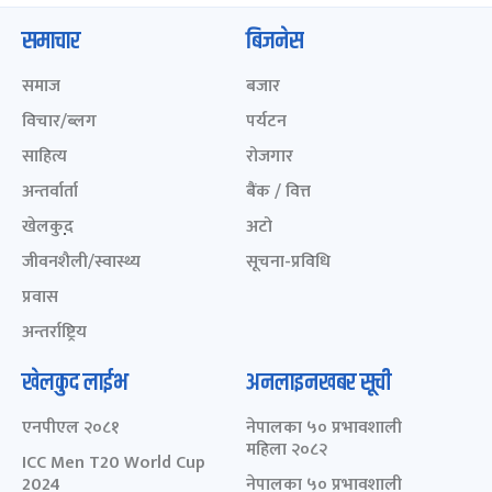
समाचार
बिजनेस
समाज
बजार
विचार/ब्लग
पर्यटन
साहित्य
रोजगार
अन्तर्वार्ता
बैंक / वित्त
खेलकुद़़
अटो
जीवनशैली/स्वास्थ्य
सूचना-प्रविधि
प्रवास
अन्तर्राष्ट्रिय
खेलकुद लाईभ
अनलाइनखबर सूची
एनपीएल २०८१
नेपालका ५० प्रभावशाली
महिला २०८२
ICC Men T20 World Cup
2024
नेपालका ५० प्रभावशाली