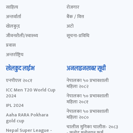
साहित्य
रोजगार
अन्तर्वार्ता
बैंक / वित्त
खेलकुद़़
अटो
जीवनशैली/स्वास्थ्य
सूचना-प्रविधि
प्रवास
अन्तर्राष्ट्रिय
खेलकुद लाईभ
अनलाइनखबर सूची
एनपीएल २०८१
नेपालका ५० प्रभावशाली
महिला २०८२
ICC Men T20 World Cup
2024
नेपालका ५० प्रभावशाली
महिला २०८१
IPL 2024
नेपालका ५० प्रभावशाली
Aaha RARA Pokhara
महिला २०८०
gold cup
चालीस मुनिका चालीस- २०८३
Nepal Super League -
- छनोट मनोनयन फर्म