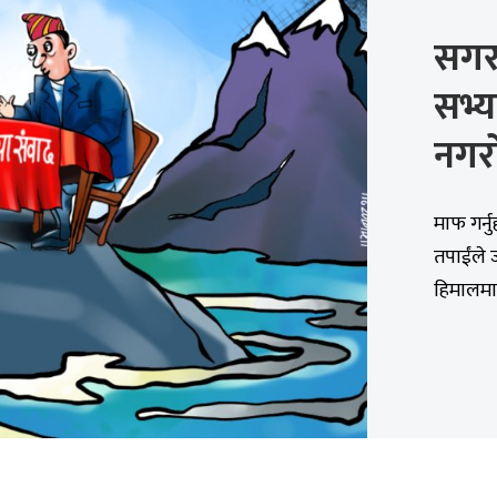
सगर
सभ्
नगर
माफ गर्
तपाईंले 
हिमालमा.