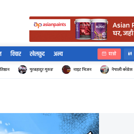
न
विचार
खेलकुद
अन्य
पात्रो
रतिष्ठान
पुरबहादुर गुरुङ
नाइट भिजन
नेपाली काँग्रेस