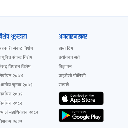
विशेष शृङ्खला
अनलाइनखबर
सहकारी संकट विशेष
हाम्रो टिम
लघुवित्त संकट विशेष
प्रयोगका सर्त
संसद् विघटन विशेष
विज्ञापन
निर्वाचन २०७४
प्राइभेसी पोलिसी
स्थानीय चुनाव २०७९
सम्पर्क
निर्वाचन २०७९
निर्वाचन २०८२
एमाले महाधिवेशन २०८२
विश्वकप २०२२