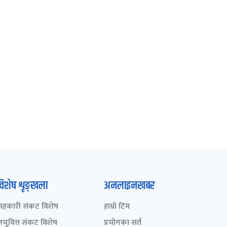
विशेष शृङ्खला
अनलाइनखबर
सहकारी संकट विशेष
हाम्रो टिम
लघुवित्त संकट विशेष
प्रयोगका सर्त