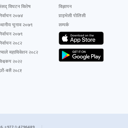
संसद् विघटन विशेष
विज्ञापन
निर्वाचन २०७४
प्राइभेसी पोलिसी
स्थानीय चुनाव २०७९
सम्पर्क
निर्वाचन २०७९
निर्वाचन २०८२
एमाले महाधिवेशन २०८२
विश्वकप २०२२
शैं-बसैं २०८१
6, +977-1-4796489