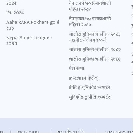
2024
नेपालका ५० प्रभावशाली
महिला २०८१
IPL 2024
नेपालका ५० प्रभावशाली
Aaha RARA Pokhara gold
महिला २०८०
cup
चालीस मुनिका चालीस- २०८३
Nepal Super League -
- छनोट मनोनयन फर्म
2080
चालीस मुनिका चालीस- २०८२
चालीस मुनिका चालीस- २०८१
मेरो कथा
द
फ्रन्टलाइन हिरोज्
प्रीति टु युनिकोड कन्भर्टर
युनिकोड टु प्रीति कन्भर्टर
+977-1-479017
शक:
प्रधान सम्पादक:
सूचना विभाग दर्ता नं.