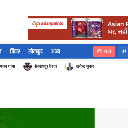
न
विचार
खेलकुद
अन्य
पात्रो
गगन थापा
शेरबहादुर देउवा
खगेन्द्र सुनार