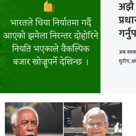
अझै
प्रधा
गर्न
अब सरकार
युरोप, अ