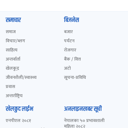
समाचार
बिजनेस
समाज
बजार
विचार/ब्लग
पर्यटन
साहित्य
रोजगार
अन्तर्वार्ता
बैंक / वित्त
खेलकुद़़
अटो
जीवनशैली/स्वास्थ्य
सूचना-प्रविधि
प्रवास
अन्तर्राष्ट्रिय
खेलकुद लाईभ
अनलाइनखबर सूची
एनपीएल २०८१
नेपालका ५० प्रभावशाली
महिला २०८२