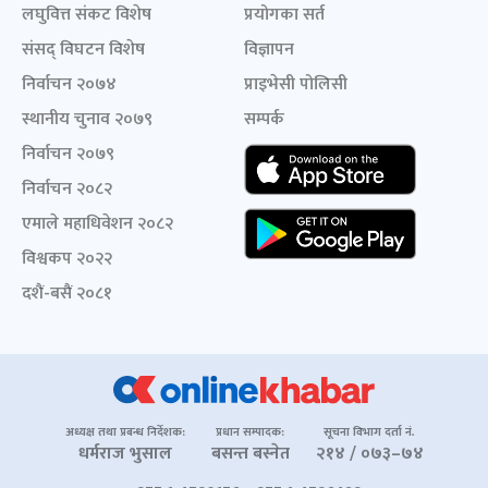
लघुवित्त संकट विशेष
प्रयोगका सर्त
संसद् विघटन विशेष
विज्ञापन
निर्वाचन २०७४
प्राइभेसी पोलिसी
स्थानीय चुनाव २०७९
सम्पर्क
निर्वाचन २०७९
निर्वाचन २०८२
एमाले महाधिवेशन २०८२
विश्वकप २०२२
दशैं-बसैं २०८१
अध्यक्ष तथा प्रबन्ध निर्देशक:
प्रधान सम्पादक:
सूचना विभाग दर्ता नं.
धर्मराज भुसाल
बसन्त बस्नेत
२१४ / ०७३–७४