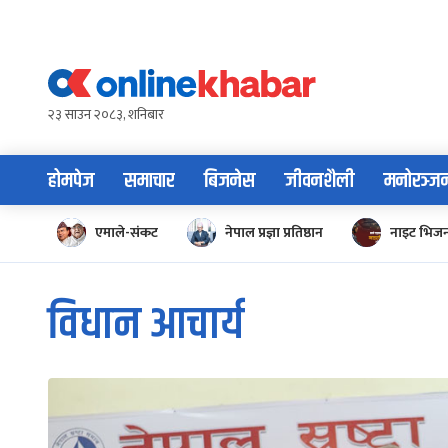
Skip
to
content
२३ साउन २०८३, शनिबार
होमपेज
समाचार
बिजनेस
जीवनशैली
मनोरञ्ज
एमाले-संकट
नेपाल प्रज्ञा प्रतिष्ठान
नाइट भिज
विधान आचार्य