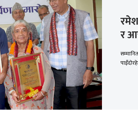
रमेश
र आच
सम्मानित 
पाइँदोरह