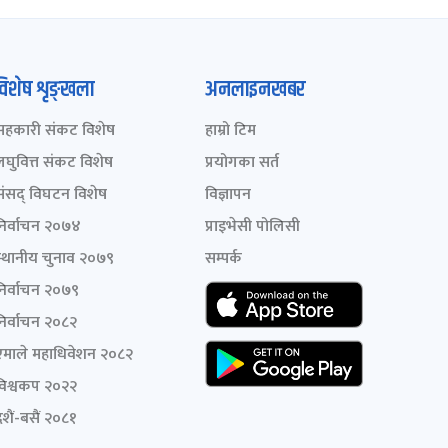
विशेष शृङ्खला
अनलाइनखबर
सहकारी संकट विशेष
हाम्रो टिम
लघुवित्त संकट विशेष
प्रयोगका सर्त
संसद् विघटन विशेष
विज्ञापन
निर्वाचन २०७४
प्राइभेसी पोलिसी
स्थानीय चुनाव २०७९
सम्पर्क
निर्वाचन २०७९
निर्वाचन २०८२
एमाले महाधिवेशन २०८२
विश्वकप २०२२
शैं-बसैं २०८१