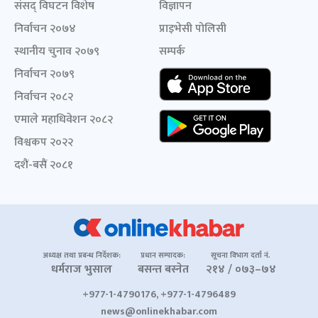
संसद् विघटन विशेष
विज्ञापन
निर्वाचन २०७४
प्राइभेसी पोलिसी
स्थानीय चुनाव २०७९
सम्पर्क
निर्वाचन २०७९
निर्वाचन २०८२
एमाले महाधिवेशन २०८२
विश्वकप २०२२
दशैं-बसैं २०८१
अध्यक्ष तथा प्रबन्ध निर्देशक:
प्रधान सम्पादक:
सूचना विभाग दर्ता नं.
धर्मराज भुसाल
बसन्त बस्नेत
२१४ / ०७३–७४
+977-1-4790176, +977-1-4796489
news@onlinekhabar.com