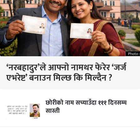
‘नरबहादुर’ले आफ्नो नामथर फेरेर ‘जर्ज
एभरेष्ट’ बनाउन मिल्छ कि मिल्दैन ?
छोरीको नाम सच्याउँदा १११ दिनसम्म
सास्ती