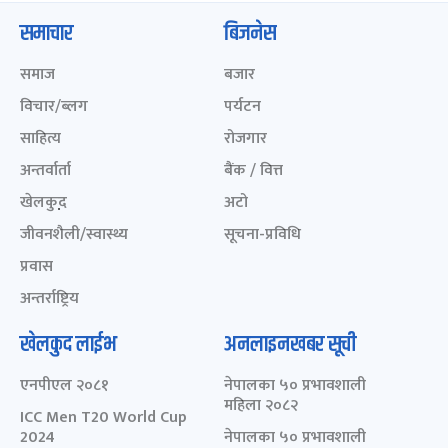
समाचार
बिजनेस
समाज
बजार
विचार/ब्लग
पर्यटन
साहित्य
रोजगार
अन्तर्वार्ता
बैंक / वित्त
खेलकुद़़
अटो
जीवनशैली/स्वास्थ्य
सूचना-प्रविधि
प्रवास
अन्तर्राष्ट्रिय
खेलकुद लाईभ
अनलाइनखबर सूची
एनपीएल २०८१
नेपालका ५० प्रभावशाली
महिला २०८२
ICC Men T20 World Cup
2024
नेपालका ५० प्रभावशाली