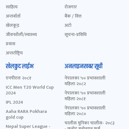
साहित्य
रोजगार
अन्तर्वार्ता
बैंक / वित्त
खेलकुद़़
अटो
जीवनशैली/स्वास्थ्य
सूचना-प्रविधि
प्रवास
अन्तर्राष्ट्रिय
खेलकुद लाईभ
अनलाइनखबर सूची
एनपीएल २०८१
नेपालका ५० प्रभावशाली
महिला २०८२
ICC Men T20 World Cup
2024
नेपालका ५० प्रभावशाली
महिला २०८१
IPL 2024
नेपालका ५० प्रभावशाली
Aaha RARA Pokhara
महिला २०८०
gold cup
चालीस मुनिका चालीस- २०८३
Nepal Super League -
- छनोट मनोनयन फर्म