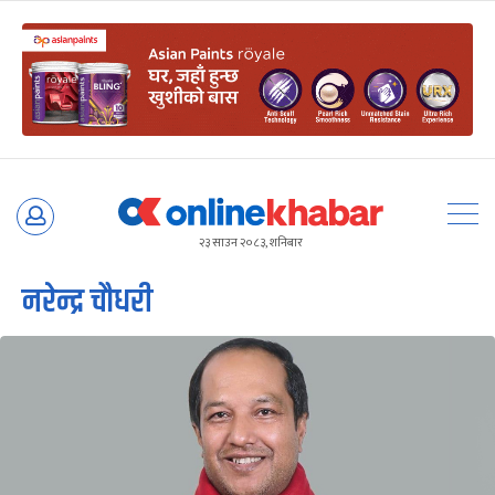
Skip
to
२३ साउन २०८३, शनिबार
content
नरेन्द्र चौधरी