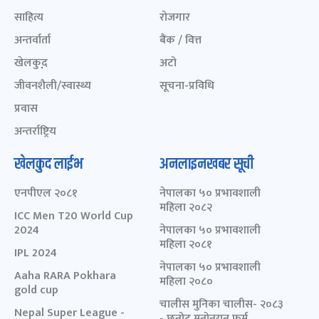
साहित्य
रोजगार
अन्तर्वार्ता
बैंक / वित्त
खेलकुद़़
अटो
जीवनशैली/स्वास्थ्य
सूचना-प्रविधि
प्रवास
अन्तर्राष्ट्रिय
खेलकुद लाईभ
अनलाइनखबर सूची
एनपीएल २०८१
नेपालका ५० प्रभावशाली
महिला २०८२
ICC Men T20 World Cup
2024
नेपालका ५० प्रभावशाली
महिला २०८१
IPL 2024
नेपालका ५० प्रभावशाली
Aaha RARA Pokhara
महिला २०८०
gold cup
चालीस मुनिका चालीस- २०८३
Nepal Super League -
- छनोट मनोनयन फर्म