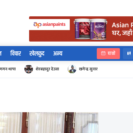
न
विचार
खेलकुद
अन्य
पात्रो
गगन थापा
शेरबहादुर देउवा
खगेन्द्र सुनार