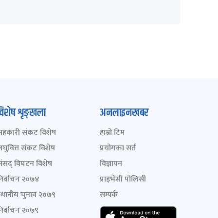
विशेष शृङ्खला
अनलाइनखबर
सहकारी संकट विशेष
हाम्रो टिम
लघुवित्त संकट विशेष
प्रयोगका सर्त
संसद् विघटन विशेष
विज्ञापन
निर्वाचन २०७४
प्राइभेसी पोलिसी
स्थानीय चुनाव २०७९
सम्पर्क
निर्वाचन २०७९