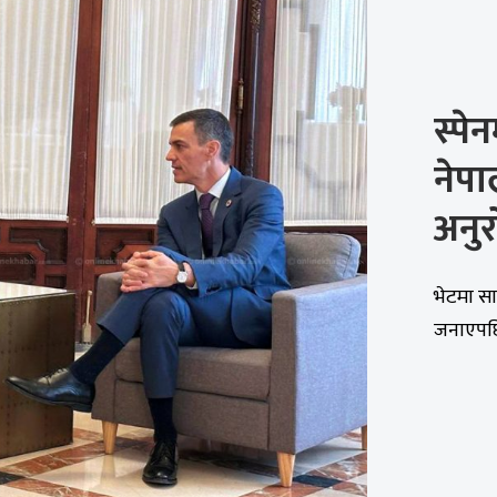
स्पे
नेपा
अनु
भेटमा सा
जनाएपछि 