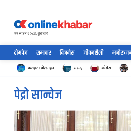
Skip
to
content
२२ साउन २०८३, शुक्रबार
होमपेज
समाचार
बिजनेस
जीवनशैली
मनोरञ्ज
करदाता प्रोत्साहन
संसद्
काँग्रेस
पेद्रो सान्चेज