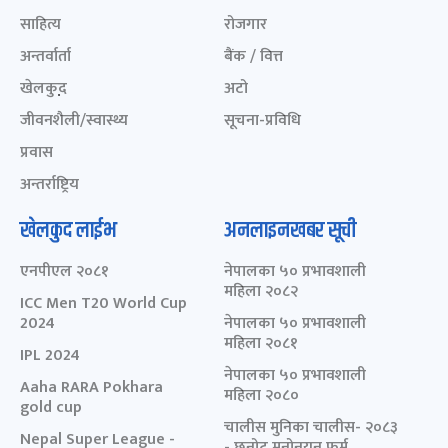
साहित्य
रोजगार
अन्तर्वार्ता
बैंक / वित्त
खेलकुद़़
अटो
जीवनशैली/स्वास्थ्य
सूचना-प्रविधि
प्रवास
अन्तर्राष्ट्रिय
खेलकुद लाईभ
अनलाइनखबर सूची
एनपीएल २०८१
नेपालका ५० प्रभावशाली
महिला २०८२
ICC Men T20 World Cup
2024
नेपालका ५० प्रभावशाली
महिला २०८१
IPL 2024
नेपालका ५० प्रभावशाली
Aaha RARA Pokhara
महिला २०८०
gold cup
चालीस मुनिका चालीस- २०८३
Nepal Super League -
- छनोट मनोनयन फर्म