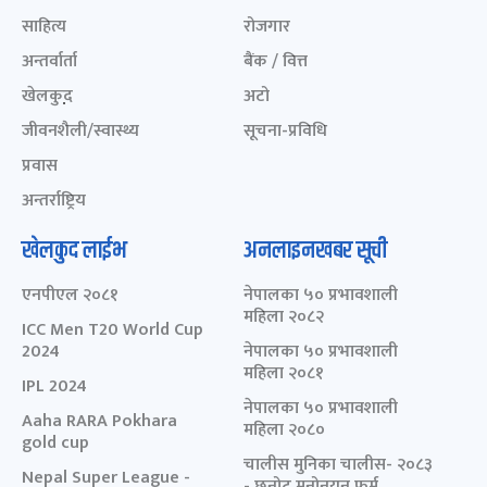
साहित्य
रोजगार
अन्तर्वार्ता
बैंक / वित्त
खेलकुद़़
अटो
जीवनशैली/स्वास्थ्य
सूचना-प्रविधि
प्रवास
अन्तर्राष्ट्रिय
खेलकुद लाईभ
अनलाइनखबर सूची
एनपीएल २०८१
नेपालका ५० प्रभावशाली
महिला २०८२
ICC Men T20 World Cup
2024
नेपालका ५० प्रभावशाली
महिला २०८१
IPL 2024
नेपालका ५० प्रभावशाली
Aaha RARA Pokhara
महिला २०८०
gold cup
चालीस मुनिका चालीस- २०८३
Nepal Super League -
- छनोट मनोनयन फर्म