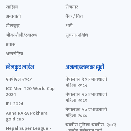
साहित्य
रोजगार
अन्तर्वार्ता
बैंक / वित्त
खेलकुद़़
अटो
जीवनशैली/स्वास्थ्य
सूचना-प्रविधि
प्रवास
अन्तर्राष्ट्रिय
खेलकुद लाईभ
अनलाइनखबर सूची
एनपीएल २०८१
नेपालका ५० प्रभावशाली
महिला २०८२
ICC Men T20 World Cup
2024
नेपालका ५० प्रभावशाली
महिला २०८१
IPL 2024
नेपालका ५० प्रभावशाली
Aaha RARA Pokhara
महिला २०८०
gold cup
चालीस मुनिका चालीस- २०८३
Nepal Super League -
- छनोट मनोनयन फर्म