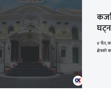
कर्ज
घट्न
४ चैत, का
क्षेत्रको