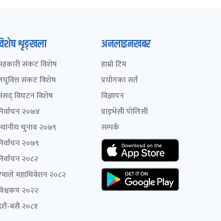
विशेष शृङ्खला
अनलाइनखबर
सहकारी संकट विशेष
हाम्रो टिम
लघुवित्त संकट विशेष
प्रयोगका सर्त
संसद् विघटन विशेष
विज्ञापन
निर्वाचन २०७४
प्राइभेसी पोलिसी
स्थानीय चुनाव २०७९
सम्पर्क
निर्वाचन २०७९
निर्वाचन २०८२
एमाले महाधिवेशन २०८२
विश्वकप २०२२
शैं-बसैं २०८१