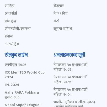
साहित्य
रोजगार
अन्तर्वार्ता
बैंक / वित्त
खेलकुद़़
अटो
जीवनशैली/स्वास्थ्य
सूचना-प्रविधि
प्रवास
अन्तर्राष्ट्रिय
खेलकुद लाईभ
अनलाइनखबर सूची
एनपीएल २०८१
नेपालका ५० प्रभावशाली
महिला २०८२
ICC Men T20 World Cup
2024
नेपालका ५० प्रभावशाली
महिला २०८१
IPL 2024
नेपालका ५० प्रभावशाली
Aaha RARA Pokhara
महिला २०८०
gold cup
चालीस मुनिका चालीस- २०८३
Nepal Super League -
- छनोट मनोनयन फर्म