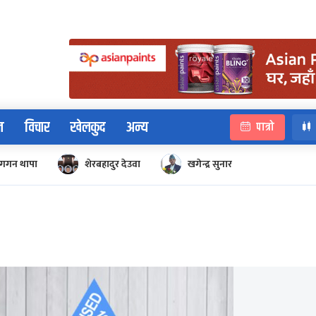
न
विचार
खेलकुद
अन्य
पात्रो
गगन थापा
शेरबहादुर देउवा
खगेन्द्र सुनार