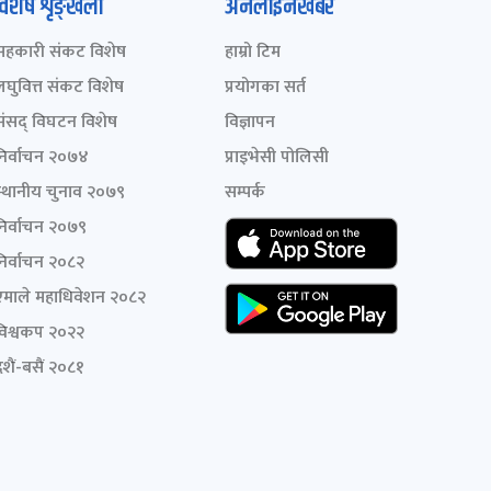
विशेष शृङ्खला
अनलाइनखबर
सहकारी संकट विशेष
हाम्रो टिम
लघुवित्त संकट विशेष
प्रयोगका सर्त
संसद् विघटन विशेष
विज्ञापन
निर्वाचन २०७४
प्राइभेसी पोलिसी
स्थानीय चुनाव २०७९
सम्पर्क
निर्वाचन २०७९
निर्वाचन २०८२
एमाले महाधिवेशन २०८२
विश्वकप २०२२
शैं-बसैं २०८१