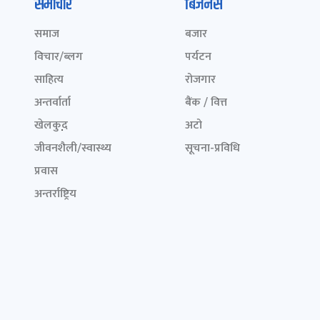
समाचार
बिजनेस
समाज
बजार
विचार/ब्लग
पर्यटन
साहित्य
रोजगार
अन्तर्वार्ता
बैंक / वित्त
खेलकुद़़
अटो
जीवनशैली/स्वास्थ्य
सूचना-प्रविधि
प्रवास
अन्तर्राष्ट्रिय