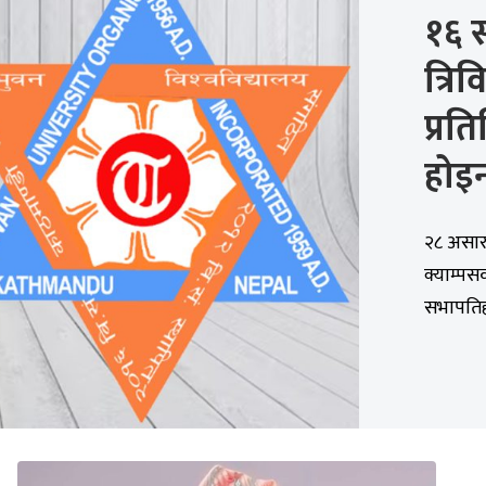
१६ स
त्रिव
प्रत
होइन
२८ असार,
क्याम्पसक
सभापतिहर