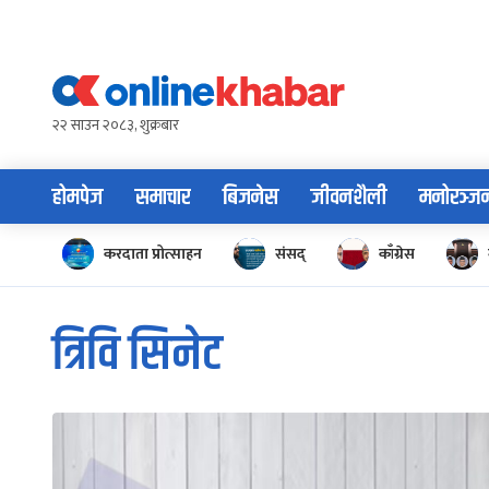
Skip
to
content
२२ साउन २०८३, शुक्रबार
होमपेज
समाचार
बिजनेस
जीवनशैली
मनोरञ्ज
करदाता प्रोत्साहन
संसद्
काँग्रेस
त्रिवि सिनेट