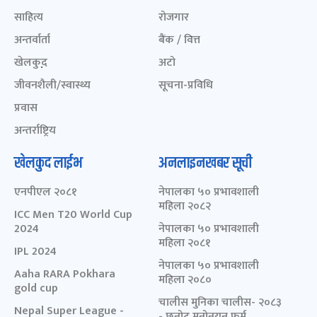
साहित्य
रोजगार
अन्तर्वार्ता
बैंक / वित्त
खेलकुद़़
अटो
जीवनशैली/स्वास्थ्य
सूचना-प्रविधि
प्रवास
अन्तर्राष्ट्रिय
खेलकुद लाईभ
अनलाइनखबर सूची
एनपीएल २०८१
नेपालका ५० प्रभावशाली
महिला २०८२
ICC Men T20 World Cup
2024
नेपालका ५० प्रभावशाली
महिला २०८१
IPL 2024
नेपालका ५० प्रभावशाली
Aaha RARA Pokhara
महिला २०८०
gold cup
चालीस मुनिका चालीस- २०८३
Nepal Super League -
- छनोट मनोनयन फर्म