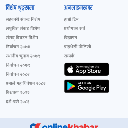
विशेष शृङ्खला
अनलाइनखबर
सहकारी संकट विशेष
हाम्रो टिम
लघुवित्त संकट विशेष
प्रयोगका सर्त
संसद् विघटन विशेष
विज्ञापन
निर्वाचन २०७४
प्राइभेसी पोलिसी
स्थानीय चुनाव २०७९
सम्पर्क
निर्वाचन २०७९
निर्वाचन २०८२
एमाले महाधिवेशन २०८२
विश्वकप २०२२
दशैं-बसैं २०८१