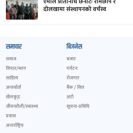
एमाले प्रतिनिधि छनोटः रामेछाप र
दोलखामा संस्थापनको वर्चस्व
समाचार
बिजनेस
समाज
बजार
विचार/ब्लग
पर्यटन
साहित्य
रोजगार
अन्तर्वार्ता
बैंक / वित्त
खेलकुद़़
अटो
जीवनशैली/स्वास्थ्य
सूचना-प्रविधि
प्रवास
अन्तर्राष्ट्रिय