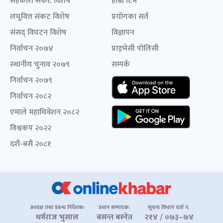
सहकारी संकट विशेष
हाम्रो टिम
लघुवित्त संकट विशेष
प्रयोगका सर्त
संसद् विघटन विशेष
विज्ञापन
निर्वाचन २०७४
प्राइभेसी पोलिसी
स्थानीय चुनाव २०७९
सम्पर्क
निर्वाचन २०७९
निर्वाचन २०८२
एमाले महाधिवेशन २०८२
विश्वकप २०२२
दशैं-बसैं २०८१
अध्यक्ष तथा प्रबन्ध निर्देशक:
प्रधान सम्पादक:
सूचना विभाग दर्ता नं.
धर्मराज भुसाल
बसन्त बस्नेत
२१४ / ०७३–७४