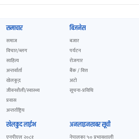
समाचार
बिजनेस
समाज
बजार
विचार/ब्लग
पर्यटन
साहित्य
रोजगार
अन्तर्वार्ता
बैंक / वित्त
खेलकुद़़
अटो
जीवनशैली/स्वास्थ्य
सूचना-प्रविधि
प्रवास
अन्तर्राष्ट्रिय
खेलकुद लाईभ
अनलाइनखबर सूची
एनपीएल २०८१
नेपालका ५० प्रभावशाली