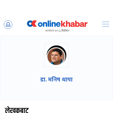
Skip
to
२१ साउन २०८३, बिहीबार
content
डा. मनिष थापा
लेखकबाट