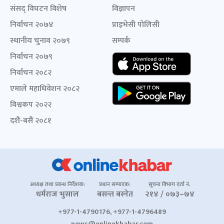
संसद् विघटन विशेष
विज्ञापन
निर्वाचन २०७४
प्राइभेसी पोलिसी
स्थानीय चुनाव २०७९
सम्पर्क
निर्वाचन २०७९
निर्वाचन २०८२
एमाले महाधिवेशन २०८२
विश्वकप २०२२
दशैं-बसैं २०८१
अध्यक्ष तथा प्रबन्ध निर्देशक:
प्रधान सम्पादक:
सूचना विभाग दर्ता नं.
धर्मराज भुसाल
बसन्त बस्नेत
२१४ / ०७३–७४
+977-1-4790176, +977-1-4796489
news@onlinekhabar.com