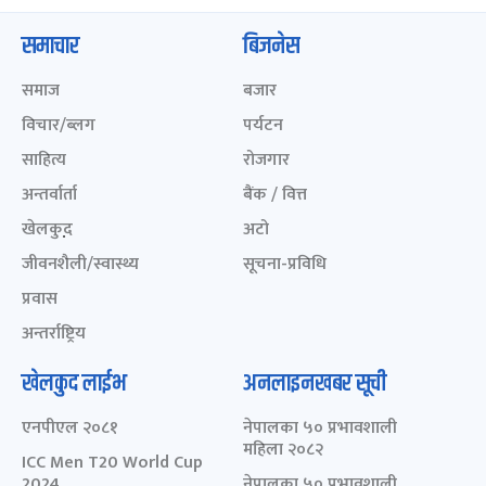
समाचार
बिजनेस
समाज
बजार
विचार/ब्लग
पर्यटन
साहित्य
रोजगार
अन्तर्वार्ता
बैंक / वित्त
खेलकुद़़
अटो
जीवनशैली/स्वास्थ्य
सूचना-प्रविधि
प्रवास
अन्तर्राष्ट्रिय
खेलकुद लाईभ
अनलाइनखबर सूची
एनपीएल २०८१
नेपालका ५० प्रभावशाली
महिला २०८२
ICC Men T20 World Cup
2024
नेपालका ५० प्रभावशाली