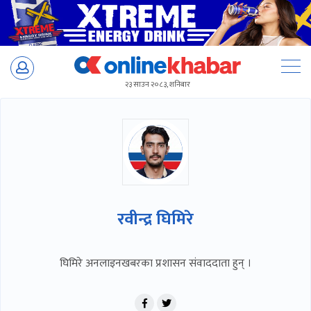
Skip
to
२३ साउन २०८३, शनिबार
content
रवीन्द्र घिमिरे
घिमिरे अनलाइनखबरका प्रशासन संवाददाता हुन् ।