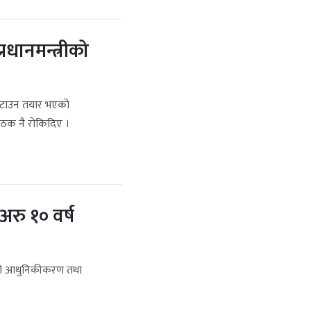
्रधानमन्त्रीको
 हटाउन तयार भएको
े बैठक नै रोकिदिए ।
रु १० वर्ष
षिको आधुनिकीकरण तथा