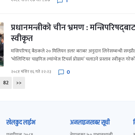
1
प्रधानमन्त्रीको चीन भ्रमण : मन्त्रिपरिषद्‌बा
स्वीकृत
मन्त्रिपरिषद् बैठकले २० मिलियन डलर बराबर अनुदान लिनेसम्बन्धी सम्झौ
‘भोलिन्टियर चाइनिज ल्यांग्वेज टिचर्स प्रोग्राम’ चलाउने प्रस्ताव स्वीकृत गरेक
0
२०८१ मंसिर १६ गते २२:२३
82
>>
खेलकुद लाईभ
अनलाइनखबर सूची
एनपीएल २०८१
नेपालका ५० प्रभावशाली