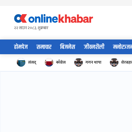
Skip
to
content
२२ साउन २०८३, शुक्रबार
होमपेज
समाचार
बिजनेस
जीवनशैली
मनोरञ्ज
संसद्
काँग्रेस
गगन थापा
शेरबहाद