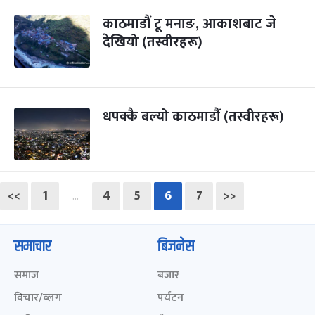
काठमाडौं टू मनाङ, आकाशबाट जे
देखियो (तस्वीरहरू)
धपक्कै बल्यो काठमाडौं (तस्वीरहरू)
<<
1
4
5
6
7
>>
…
समाचार
बिजनेस
समाज
बजार
विचार/ब्लग
पर्यटन