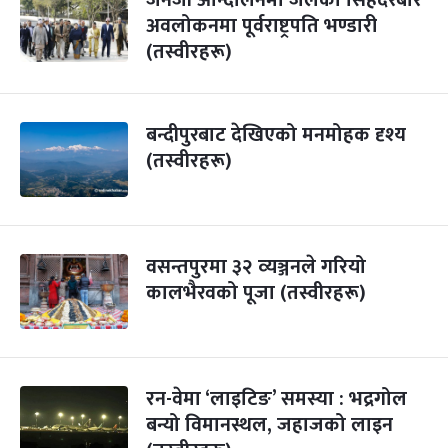
जेनजी आन्दोलनमा जलेको सिंहदरबार
अवलोकनमा पूर्वराष्ट्रपति भण्डारी
(तस्वीरहरू)
बन्दीपुरबाट देखिएको मनमोहक दृश्य
(तस्वीरहरू)
वसन्तपुरमा ३२ व्‍यञ्जनले गरियो
कालभैरवको पूजा (तस्वीरहरू)
रन-वेमा ‘लाइटिङ’ समस्या : भद्रगोल
बन्यो विमानस्थल, जहाजको लाइन