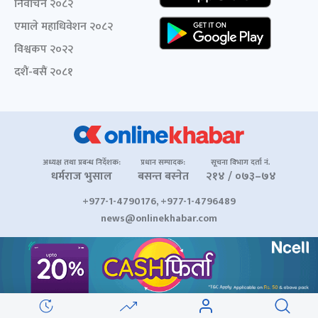
निर्वाचन २०८२
एमाले महाधिवेशन २०८२
विश्वकप २०२२
दशैं-बसैं २०८१
अध्यक्ष तथा प्रबन्ध निर्देशक:
प्रधान सम्पादक:
सूचना विभाग दर्ता नं.
धर्मराज भुसाल
बसन्त बस्नेत
२१४ / ०७३–७४
+977-1-4790176, +977-1-4796489
news@onlinekhabar.com
© २००६-२०२६ Onlinekhabar.com सर्वाधिकार सुरक्षित