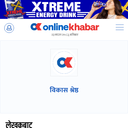
Skip
to
२३ साउन २०८३, शनिबार
content
विकास श्रेष्ठ
लेखकबाट