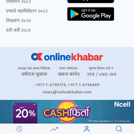
निर्वाचन २०८२
एमाले महाधिवेशन २०८२
विश्वकप २०२२
दशैं-बसैं २०८१
अध्यक्ष तथा प्रबन्ध निर्देशक:
प्रधान सम्पादक:
सूचना विभाग दर्ता नं.
धर्मराज भुसाल
बसन्त बस्नेत
२१४ / ०७३–७४
+977-1-4790176, +977-1-4796489
news@onlinekhabar.com
© २००६-२०२६ Onlinekhabar.com सर्वाधिकार सुरक्षित