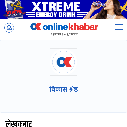
Skip
to
२३ साउन २०८३, शनिबार
content
विकास श्रेष्ठ
लेखकबाट