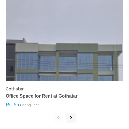
Gothatar
S
Office Space for Rent at Gothatar
H
Rs. 55
R
Per Sq.Feet
‹
›