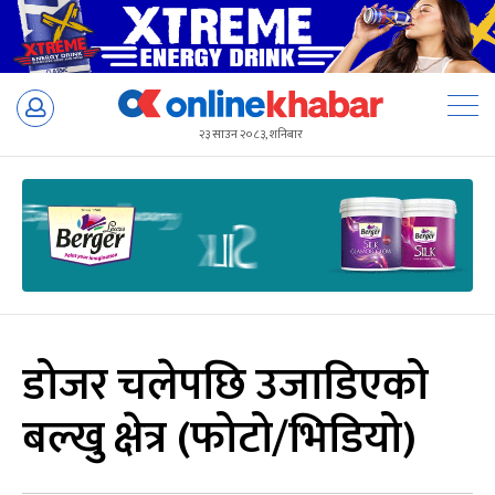
Skip
to
२३ साउन २०८३, शनिबार
content
डोजर चलेपछि उजाडिएको
बल्खु क्षेत्र (फोटो/भिडियो)