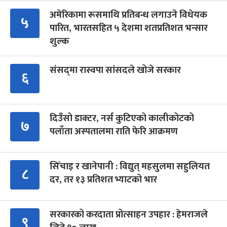
अमेरिकामा रूसमाथि प्रतिबन्ध लगाउने विधेयक
५
पारित, भारतसहित ५ देशमा शतप्रतिशत भन्सार
शुल्क
संसद्‍मा रास्वपा सांसदले खोजे सरकार
६
दिउँसो डाक्टर, नर्स कुटिएको कालीकोटको
७
पलाँता अस्पतालमा राति फेरि आक्रमण
सिँचाइ र खानेपानी : विद्युत् महसुलमा सहुलियत
८
दर, तर १३ प्रतिशत भ्याटको भार
सरकारको करदाता प्रोत्साहन उपहार : हेमराजले
९