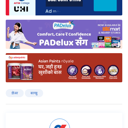
डोजर
बल्खु