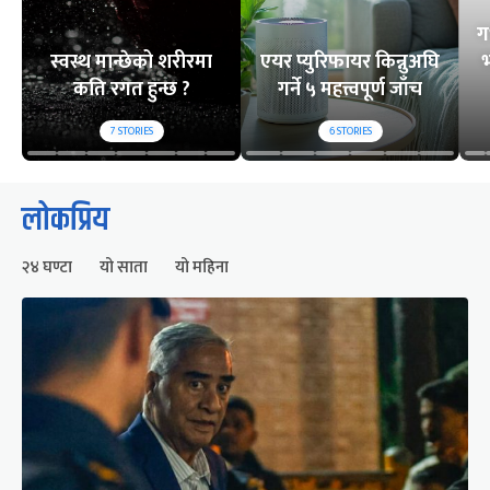
ग
स्वस्थ मान्छेको शरीरमा
एयर प्युरिफायर किन्नुअघि
भ
कति रगत हुन्छ ?
गर्ने ५ महत्त्वपूर्ण जाँच
7
STORIES
6
STORIES
लोकप्रिय
२४ घण्टा
यो साता
यो महिना