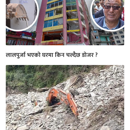
लालपुर्जा भएको घरमा किन चल्दैछ डोजर ?