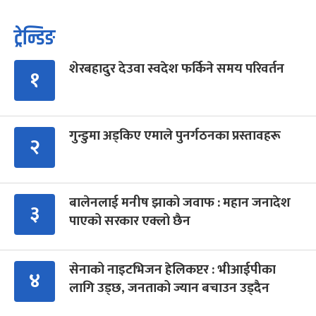
ट्रेन्डिङ
शेरबहादुर देउवा स्वदेश फर्किने समय परिवर्तन
१
गुन्डुमा अड्किए एमाले पुनर्गठनका प्रस्तावहरू
२
बालेनलाई मनीष झाको जवाफ : महान जनादेश
३
पाएको सरकार एक्लो छैन
सेनाको नाइटभिजन हेलिकप्टर : भीआईपीका
४
लागि उड्छ, जनताको ज्यान बचाउन उड्दैन