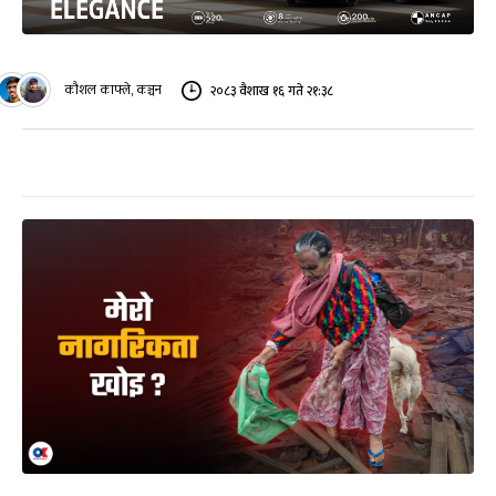
कौशल काफ्ले, कञ्चन
२०८३ वैशाख १६ गते २१:३८