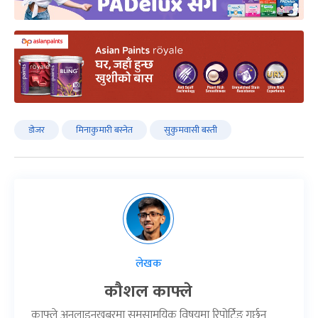
डोजर
मिनाकुमारी बस्नेत
सुकुमवासी बस्ती
लेखक
कौशल काफ्ले
काफ्ले अनलाइनखबरमा समसामयिक विषयमा रिपोर्टिङ गर्छन्