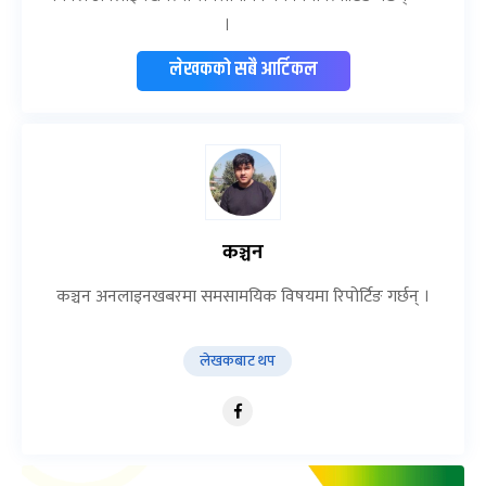
।
लेखकको सबै आर्टिकल
कञ्चन
कञ्चन अनलाइनखबरमा समसामयिक विषयमा रिपोर्टिङ गर्छन् ।
लेखकबाट थप