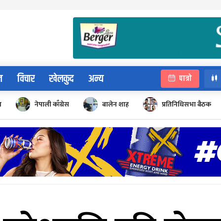
न
विचार
खेलकुद
अन्य
पात्रो
न
नेपाली काँग्रेस
बालेन शाह
प्रतिनिधिसभा बैठक