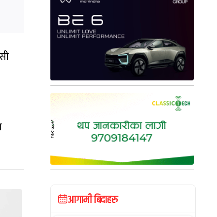
सी
श
आगामी बिदाहरु