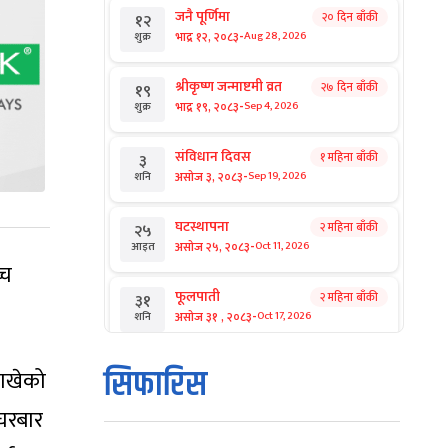
जनै पूर्णिमा
२० दिन बाँकी
१२
-
भाद्र १२, २०८३
Aug 28, 2026
शुक्र
श्रीकृष्ण जन्माष्टमी व्रत
२७ दिन बाँकी
१९
-
भाद्र १९, २०८३
Sep 4, 2026
शुक्र
संविधान दिवस
१ महिना बाँकी
३
-
असोज ३, २०८३
Sep 19, 2026
शनि
घटस्थापना
२ महिना बाँकी
२५
-
असोज २५, २०८३
Oct 11, 2026
आइत
्च
फूलपाती
२ महिना बाँकी
३१
-
असोज ३१ , २०८३
Oct 17, 2026
शनि
कार्तिक सङ्क्रान्ति
२ महिना बाँकी
१
सिफारिस
राखेको
-
कार्तिक १, २०८३
Oct 18, 2026
आइत
 घरबार
महानवमी
२ महिना बाँकी
३