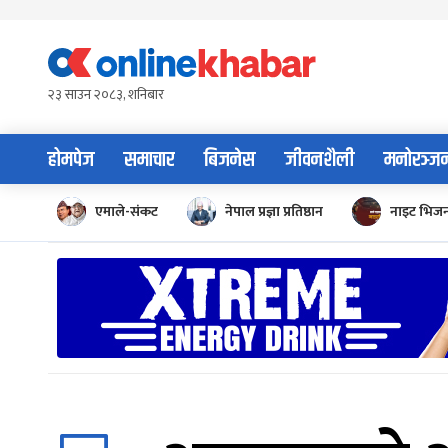
Skip
to
content
२३ साउन २०८३, शनिबार
होमपेज
समाचार
बिजनेस
जीवनशैली
मनोरञ्ज
एमाले-संकट
नेपाल प्रज्ञा प्रतिष्ठान
नाइट भिज