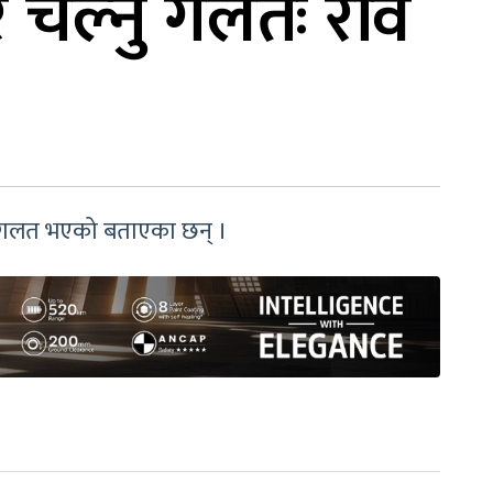
चल्नु गलतः रवि
ु गलत भएको बताएका छन् ।