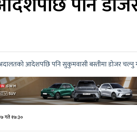
ेशपछि पनि डोजर 
े अदालतको आदेशपछि पनि सुकुमवासी बस्तीमा डोजर चल्न
७ गते १७:३०