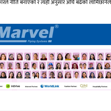
ारले नीति बनाएको र त्यही अनुसार अघि बढेको लामिछानेले